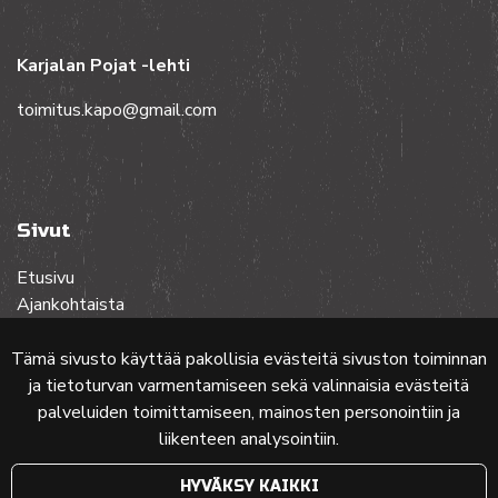
Karjalan Pojat -lehti
toimitus.kapo@gmail.com
Sivut
Etusivu
Ajankohtaista
Toiminta
Lehdet
Tämä sivusto käyttää pakollisia evästeitä sivuston toiminnan
Yhteistyössä
ja tietoturvan varmentamiseen sekä valinnaisia evästeitä
Ota yhteyttä
palveluiden toimittamiseen, mainosten personointiin ja
liikenteen analysointiin.
Etusivun karttakuva: MML (Nimeä CC 4.0, muokattu)
HYVÄKSY KAIKKI