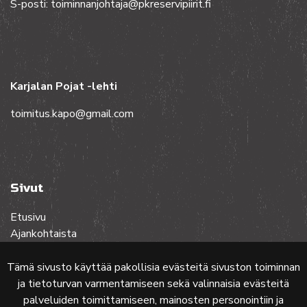
S-posti: toiminnanjohtaja@pkreservipiirit.fi
Karjalan Pojat -lehti
toimitus.kapo@gmail.com
Sivut
Etusivu
Ajankohtaista
Toiminta
Lehdet
Tämä sivusto käyttää pakollisia evästeitä sivuston toiminnan
Yhteistyössä
ja tietoturvan varmentamiseen sekä valinnaisia evästeitä
Ota yhteyttä
palveluiden toimittamiseen, mainosten personointiin ja