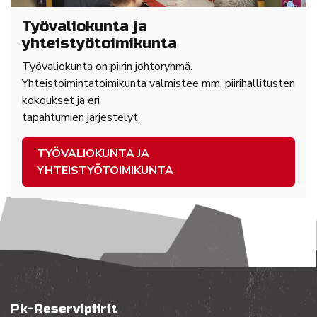
Työvaliokunta ja
yhteistyötoimikunta
Työvaliokunta on piirin johtoryhmä.
Yhteistoimintatoimikunta valmistee mm. piirihallitusten
kokoukset ja eri
tapahtumien järjestelyt.
TYÖVALIOKUNTA JA
YHTEISTYÖTOIMIKUNTA
Pk-Reservipiirit