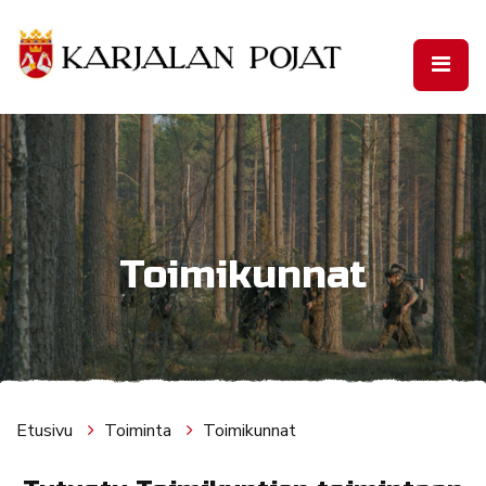
Siirry pääsisältöön
Toimikunnat
Etusivu
Toiminta
Toimikunnat