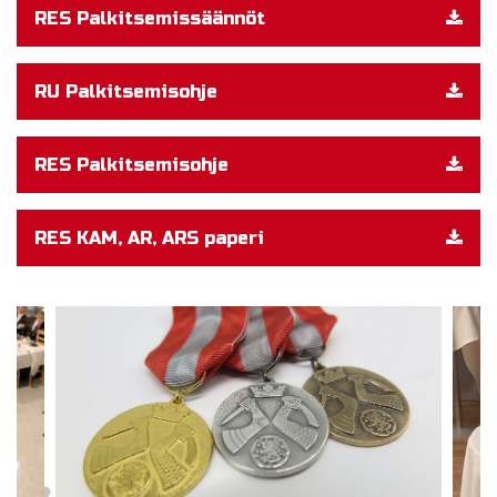
RES Palkitsemissäännöt
RU Palkitsemisohje
RES Palkitsemisohje
RES KAM, AR, ARS paperi