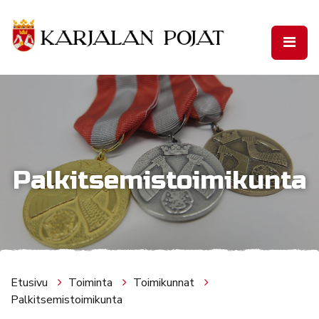
Siirry pääsisältöön
Palkitsemistoimikunta
Etusivu
Toiminta
Toimikunnat
Palkitsemistoimikunta