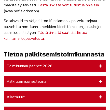
määritelty tarkasti.
Tästä linkistä voit tutustua ohjeisiin
(avaa pdf-tiedoston).
Sotainvalidien Veljesliiton Kunniamerkkipalvelu tarjoaa
palveluita mm. kunniamerkkien kiinnittämiseen ja nauhojen
uusimiseen liittyen.
Tästä linkistä saat lisätietoa
kunniamerkkipalvelusta.
Tietoa palkitsemistoimikunnasta
Toimikunnan jäsenet 2026
Palkitsemisjärjestelmä
Aikataulut