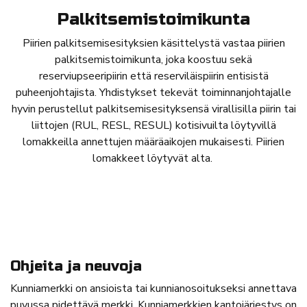
Palkitsemistoimikunta
Piirien palkitsemisesityksien käsittelystä vastaa piirien
palkitsemistoimikunta, joka koostuu sekä
reserviupseeripiirin että reserviläispiirin entisistä
puheenjohtajista. Yhdistykset tekevät toiminnanjohtajalle
hyvin perustellut palkitsemisesityksensä virallisilla piirin tai
liittojen (RUL, RESL, RESUL) kotisivuilta löytyvillä
lomakkeilla annettujen määräaikojen mukaisesti. Piirien
lomakkeet löytyvät alta.
Ohjeita ja neuvoja
Kunniamerkki on ansioista tai kunnianosoitukseksi annettava
puvussa pidettävä merkki. Kunniamerkkien kantojärjestys on