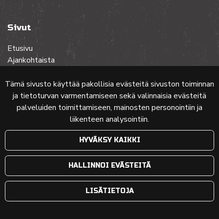
Sivut
Etusivu
Ajankohtaista
Toiminta
Lehdet
Tämä sivusto käyttää pakollisia evästeitä sivuston toiminnan
Yhteistyössä
ja tietoturvan varmentamiseen sekä valinnaisia evästeitä
Ota yhteyttä
palveluiden toimittamiseen, mainosten personointiin ja
liikenteen analysointiin.
Etusivun karttakuva: MML (Nimeä CC 4.0, muokattu)
HYVÄKSY KAIKKI
© 2024 PKMT | Verkkosivu
atFlow Oy
HALLINNOI EVÄSTEITÄ
LISÄTIETOJA