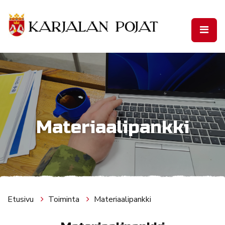
Siirry pääsisältöön
Materiaalipankki
Etusivu
Toiminta
Materiaalipankki