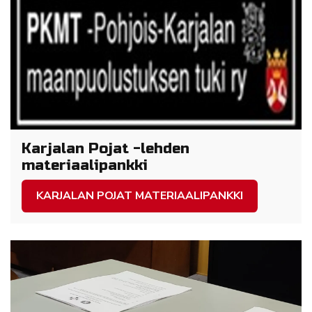
Karjalan Pojat -lehden
materiaalipankki
KARJALAN POJAT MATERIAALIPANKKI