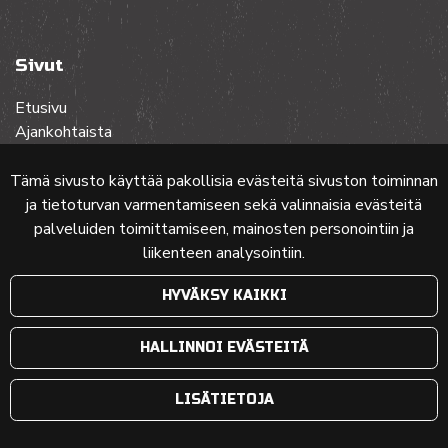
Sivut
Etusivu
Ajankohtaista
Toiminta
Lehdet
Tämä sivusto käyttää pakollisia evästeitä sivuston toiminnan
Yhteistyössä
ja tietoturvan varmentamiseen sekä valinnaisia evästeitä
Ota yhteyttä
palveluiden toimittamiseen, mainosten personointiin ja
liikenteen analysointiin.
Etusivun karttakuva: MML (Nimeä CC 4.0, muokattu)
HYVÄKSY KAIKKI
© 2024 PKMT | Verkkosivu
atFlow Oy
HALLINNOI EVÄSTEITÄ
LISÄTIETOJA