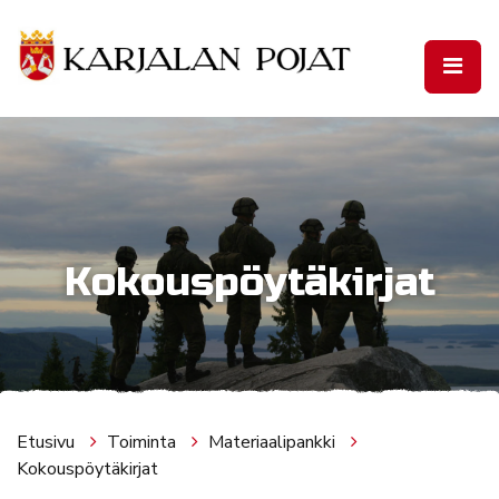
Siirry pääsisältöön
Kokouspöytäkirjat
Etusivu
Toiminta
Materiaalipankki
Kokouspöytäkirjat