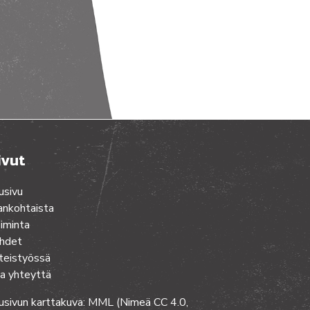
ivut
usivu
ankohtaista
iminta
hdet
teistyössä
a yhteyttä
usivun karttakuva: MML (Nimeä CC 4.0,