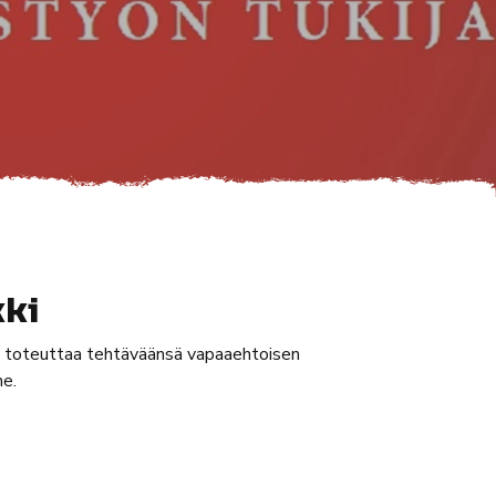
kki
yt toteuttaa tehtäväänsä vapaaehtoisen
me.