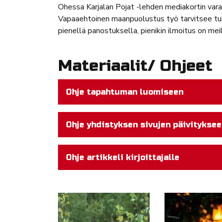
Ohessa Karjalan Pojat -lehden mediakortin vara
Vapaaehtoinen maanpuolustus työ tarvitsee tuk
pienellä panostuksella, pienikin ilmoitus on mei
Materiaalit/ Ohjeet
Ohje tapahtuman luomiseen
Ohje yhdistyksen sivujen päivitykse
Ohje artikkeli kirjoittajalle