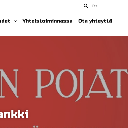
Etsi
hdet
Yhteistoiminnassa
Ota yhteyttä
ankki