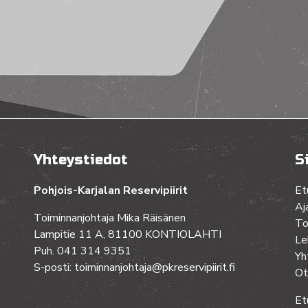
Yhteystiedot
S
Pohjois-Karjalan Reservipiirit
Et
Aj
Toiminnanjohtaja Mika Räisänen
To
Lampitie 11 A, 81100 KONTIOLAHTI
Le
Puh. 041 314 9351
Yh
S-posti: toiminnanjohtaja@pkreservipiirit.fi
Ot
Et