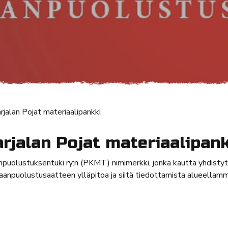
rjalan Pojat materiaalipankki
rjalan Pojat materiaalipan
anpuolustuksentuki ry:n (PKMT) nimimerkki, jonka kautta yhdist
anpuolustusaatteen ylläpitoa ja siitä tiedottamista alueellam