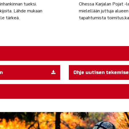
inhankinnan tueksi.
Ohessa Karjalan Pojat -le
ijoita. Lähde mukaan
mielellään juttuja alue
lle tärkeä.
tapahtumista toimitus.
en
Ohje uutisen tekemis