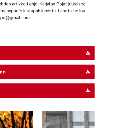
hden artikkeli ohje. Karjalan Pojat julkaisee
en maanpuolstustapahtumista. Lähetä tietoa
kapo@gmail.com
een