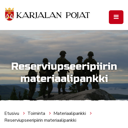
Siirry pääsisältöön
Reserviupseeripiirin
materiaalipankki
Etusivu
Toiminta
Materiaalipankki
Reserviupseeripiirin materiaalipankki