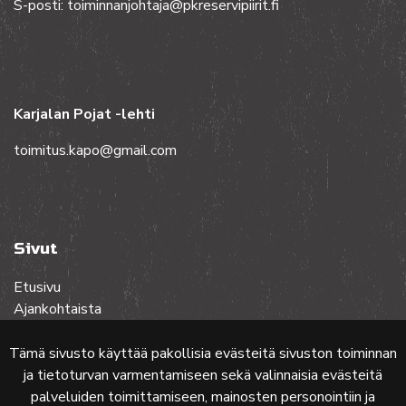
S-posti: toiminnanjohtaja@pkreservipiirit.fi
Karjalan Pojat -lehti
toimitus.kapo@gmail.com
Sivut
Etusivu
Ajankohtaista
Toiminta
Lehdet
Tämä sivusto käyttää pakollisia evästeitä sivuston toiminnan
Yhteistyössä
ja tietoturvan varmentamiseen sekä valinnaisia evästeitä
Ota yhteyttä
palveluiden toimittamiseen, mainosten personointiin ja