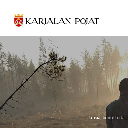
Siirry pääsisältöön
Uutisia, tiedotteita 