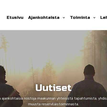
Etusivu
Ajankohtaista
Toiminta
Le
Uutiset
ja ajankohtaisia nostoja maakunnan yhteisistä tapahtumista, yhdi
muusta reserviläistoiminnasta.