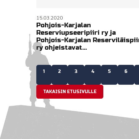
15.03.2020
Pohjois-Karjalan
Reserviupseeripiiri ry ja
Pohjois-Karjalan Reserviläispii
ry ohjeistavat...
1
2
3
4
5
6
TAKAISIN ETUSIVULLE