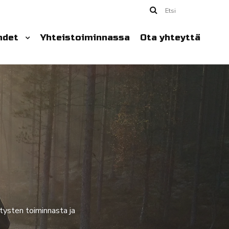
Etsi
hdet
Yhteistoiminnassa
Ota yhteyttä
stysten toiminnasta ja