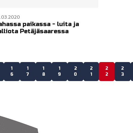
.03.2020
ahassa paikassa - luita ja
alliota Petäjäsaaressa
1
1
1
1
2
2
2
2
6
7
8
9
0
1
2
3