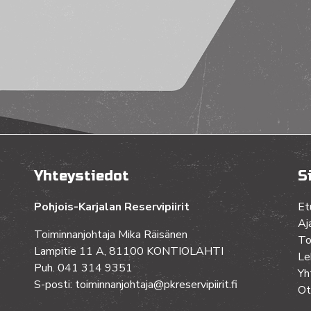
Yhteystiedot
S
Pohjois-Karjalan Reservipiirit
Et
Aj
Toiminnanjohtaja Mika Räisänen
To
Lampitie 11 A, 81100 KONTIOLAHTI
Le
Puh. 041 314 9351
Yh
S-posti: toiminnanjohtaja@pkreservipiirit.fi
Ot