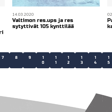
14.03.2020
02
Valtimon res.ups ja res
P
sytyttivät 105 kynttilää
k
ri
7
8
9
1
1
1
1
1
1
0
1
2
3
4
5