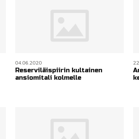
04.06.2020
22
Reserviläispiirin kultainen
A
ansiomitali kolmelle
k