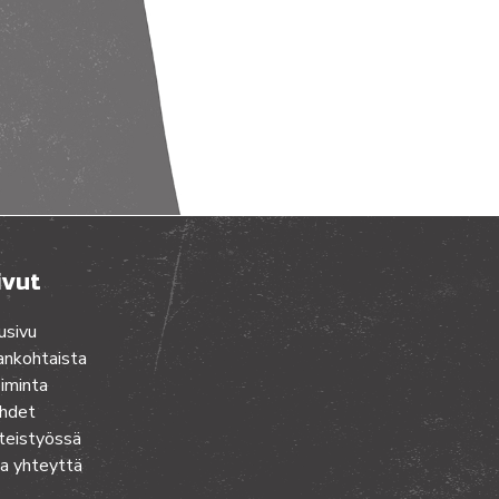
ivut
usivu
ankohtaista
iminta
hdet
teistyössä
a yhteyttä