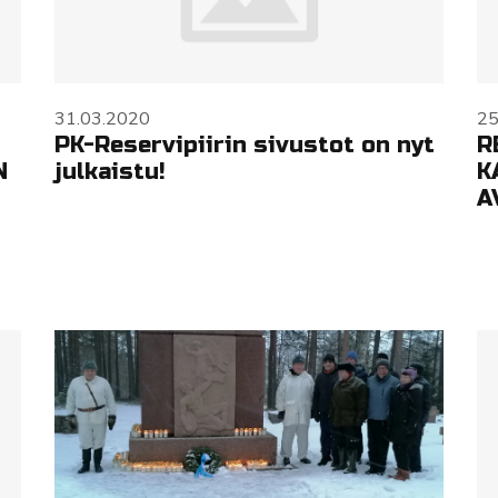
31.03.2020
25
PK-Reservipiirin sivustot on nyt
R
N
julkaistu!
K
A