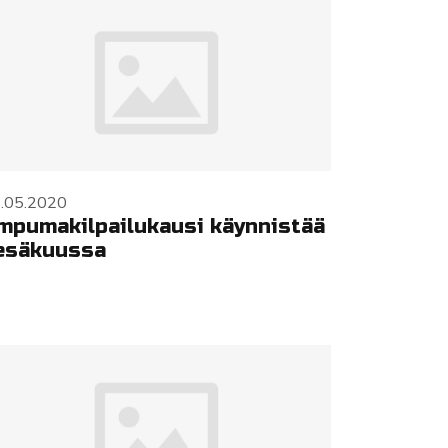
.05.2020
mpumakilpailukausi käynnistää
esäkuussa