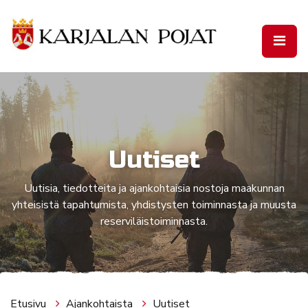
Siirry pääsisältöön
Uutiset
Uutisia, tiedotteita ja ajankohtaisia nostoja maakunnan
yhteisistä tapahtumista, yhdistysten toiminnasta ja muusta
reserviläistoiminnasta.
Etusivu
Ajankohtaista
Uutiset