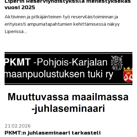
Liperin Reserviyhdistyksillä menestyksekäs
vuosi 2025
Aktiivinen ja pitkäjänteinen työ reserviläistoiminnan ja
erityisesti ampumatapahtumien kehittämisessä näkyy
Liperissä....
21.02.2026
PKMT:n juhlaseminaari tarkasteli