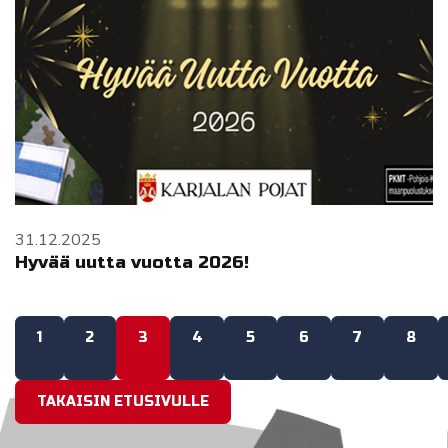
31.12.2025
Hyvää uutta vuotta 2026!
1
2
3
4
5
6
7
8
TAKAISIN ETUSIVULLE