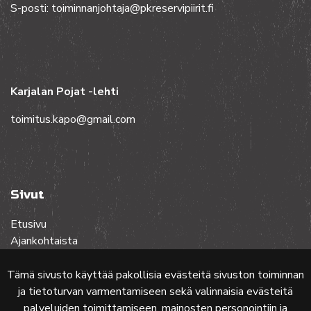
S-posti: toiminnanjohtaja@pkreservipiirit.fi
Karjalan Pojat -lehti
toimitus.kapo@gmail.com
Sivut
Etusivu
Ajankohtaista
Toiminta
Lehdet
Tämä sivusto käyttää pakollisia evästeitä sivuston toiminnan
Yhteistyössä
ja tietoturvan varmentamiseen sekä valinnaisia evästeitä
Ota yhteyttä
palveluiden toimittamiseen, mainosten personointiin ja