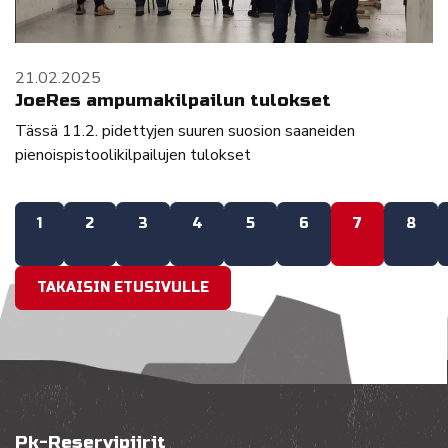
21.02.2025
JoeRes ampumakilpailun tulokset
Tässä 11.2. pidettyjen suuren suosion saaneiden
pienoispistoolikilpailujen tulokset
1
2
3
4
5
6
7
8
TAKAISIN ETUSIVULLE
Pk-Reservipiirit