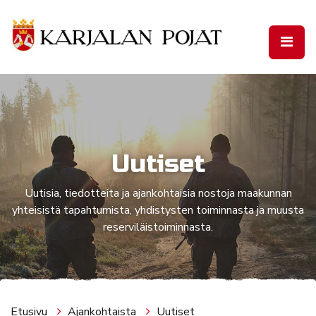
Siirry pääsisältöön
Uutiset
Uutisia, tiedotteita ja ajankohtaisia nostoja maakunnan
yhteisistä tapahtumista, yhdistysten toiminnasta ja muusta
reserviläistoiminnasta.
Etusivu
Ajankohtaista
Uutiset