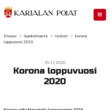
Siirry pääsisältöön
Etusivu
Ajankohtaista
Uutiset
Korona
loppuvuosi 2020
25.11.2020
Korona loppuvuosi
2020
Korona vaikuttaa myös loppuvuonna 2020