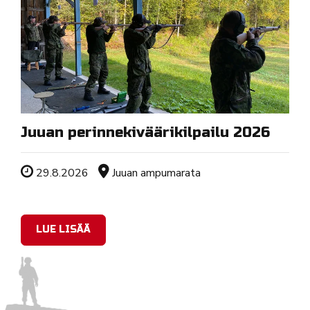
Juuan perinnekiväärikilpailu 2026
Tapahtuman ajankohta
Sijainti
29.8.2026
Juuan ampumarata
LUE LISÄÄ