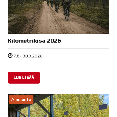
Kilometrikisa 2026
Tapahtuman ajankohta
7.8.- 30.9.2026
LUE LISÄÄ
Ammunta