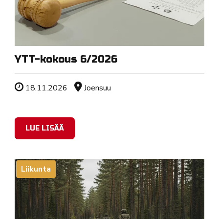
YTT-kokous 6/2026
Tapahtuman ajankohta
Sijainti
18.11.2026
Joensuu
LUE LISÄÄ
Liikunta