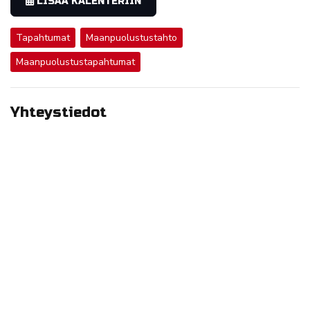
LISÄÄ KALENTERIIN
Tapahtumat
Maanpuolustustahto
Maanpuolustustapahtumat
Yhteystiedot