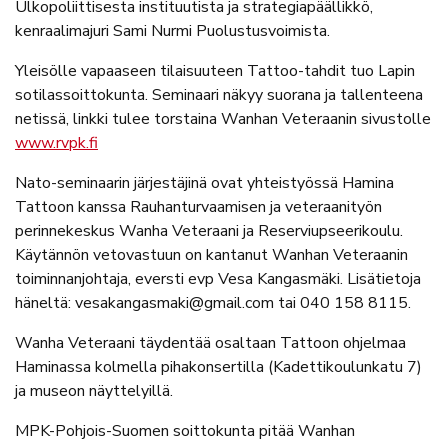
Ulkopoliittisesta instituutista ja strategiapäällikkö,
kenraalimajuri Sami Nurmi Puolustusvoimista.
Yleisölle vapaaseen tilaisuuteen Tattoo-tahdit tuo Lapin
sotilassoittokunta. Seminaari näkyy suorana ja tallenteena
netissä, linkki tulee torstaina Wanhan Veteraanin sivustolle
www.rvpk.fi
Nato-seminaarin järjestäjinä ovat yhteistyössä Hamina
Tattoon kanssa Rauhanturvaamisen ja veteraanityön
perinnekeskus Wanha Veteraani ja Reserviupseerikoulu.
Käytännön vetovastuun on kantanut Wanhan Veteraanin
toiminnanjohtaja, eversti evp Vesa Kangasmäki. Lisätietoja
häneltä: vesakangasmaki@gmail.com tai 040 158 8115.
Wanha Veteraani täydentää osaltaan Tattoon ohjelmaa
Haminassa kolmella pihakonsertilla (Kadettikoulunkatu 7)
ja museon näyttelyillä.
MPK-Pohjois-Suomen soittokunta pitää Wanhan