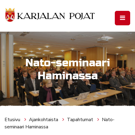
Siirry pääsisältöön
Nato-seminaari
Haminassa
Etusivu
Ajankohtaista
Tapahtumat
Nato-
seminaari Haminassa