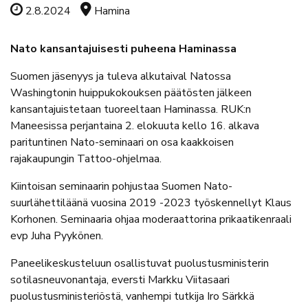
Tapahtuman ajankohta
Tapahtuman sijainti
2.8.2024
Hamina
Nato kansantajuisesti puheena Haminassa
Suomen jäsenyys ja tuleva alkutaival Natossa
Washingtonin huippukokouksen päätösten jälkeen
kansantajuistetaan tuoreeltaan Haminassa. RUK:n
Maneesissa perjantaina 2. elokuuta kello 16. alkava
parituntinen Nato-seminaari on osa kaakkoisen
rajakaupungin Tattoo-ohjelmaa.
Kiintoisan seminaarin pohjustaa Suomen Nato-
suurlähettiläänä vuosina 2019 -2023 työskennellyt Klaus
Korhonen. Seminaaria ohjaa moderaattorina prikaatikenraali
evp Juha Pyykönen.
Paneelikeskusteluun osallistuvat puolustusministerin
sotilasneuvonantaja, eversti Markku Viitasaari
puolustusministeriöstä, vanhempi tutkija Iro Särkkä