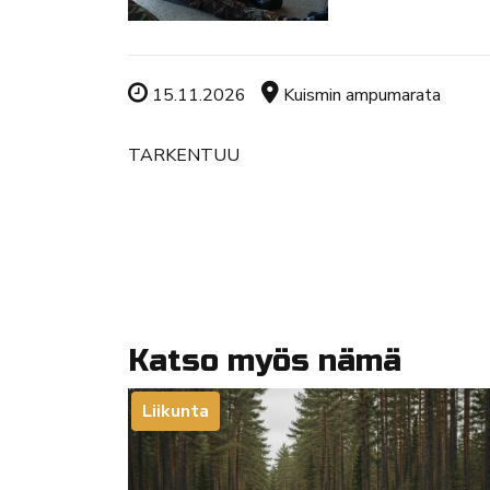
Tapahtuman ajankohta
Tapahtuman sijainti
15.11.2026
Kuismin ampumarata
TARKENTUU
Katso myös nämä
Liikunta