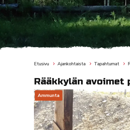
Etusivu
Ajankohtaista
Tapahtumat
R
Rääkkylän avoimet p
Ammunta