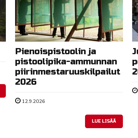
Pienoispistoolin ja
J
pistoolipika-ammunnan
p
piirinmestaruuskilpailut
2
2026
Tapahtuman ajankohta
12.9.2026
LUE LISÄÄ