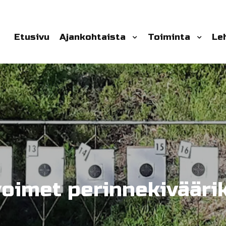
Etusivu
Ajankohtaista
Toiminta
Le
oimet perinnekiväärik