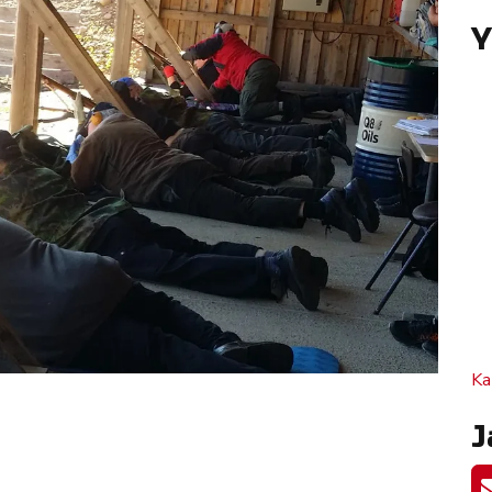
Y
Ka
J