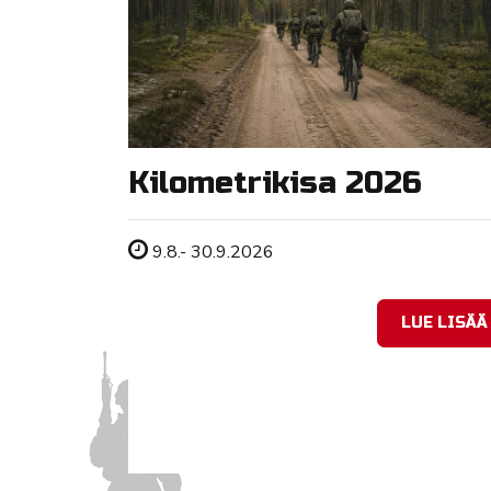
Kilometrikisa 2026
Tapahtuman ajankohta
9.8.- 30.9.2026
LUE LISÄÄ