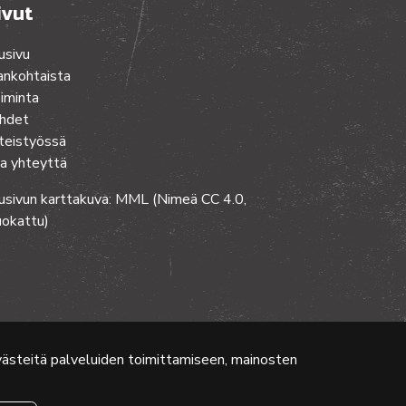
ivut
usivu
ankohtaista
iminta
hdet
teistyössä
a yhteyttä
usivun karttakuva: MML (Nimeä CC 4.0,
okattu)
evästeitä palveluiden toimittamiseen, mainosten