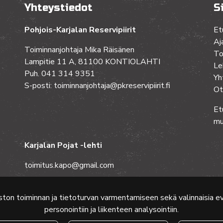
Yhteystiedot
S
Pohjois-Karjalan Reservipiirit
Et
Aj
Toiminnanjohtaja Mika Räisänen
To
Lampitie 11 A, 81100 KONTIOLAHTI
Le
Puh. 041 314 9351
Yh
S-posti: toiminnanjohtaja@pkreservipiirit.fi
Ot
Et
mu
Karjalan Pojat -lehti
toimitus.kapo@gmail.com
ston toiminnan ja tietoturvan varmentamiseen sekä valinnaisia 
personointiin ja liikenteen analysointiin.