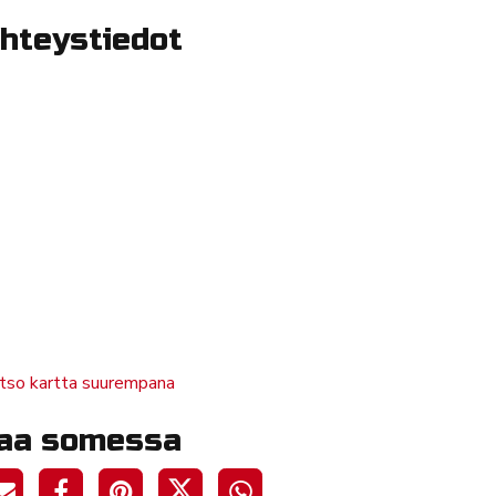
hteystiedot
tso kartta suurempana
aa somessa