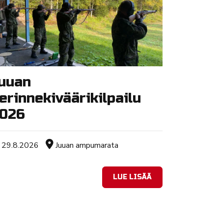
uuan
erinnekiväärikilpailu
026
Tapahtuman ajankohta
Sijainti
29.8.2026
Juuan ampumarata
LUE LISÄÄ