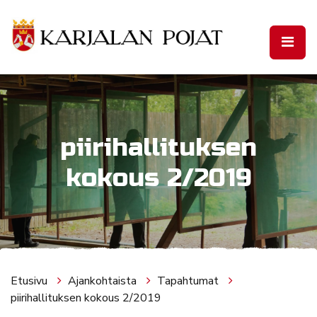
Siirry pääsisältöön
piirihallituksen
kokous 2/2019
Etusivu
Ajankohtaista
Tapahtumat
piirihallituksen kokous 2/2019