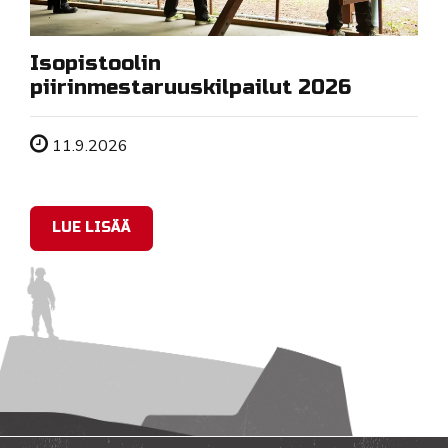
Isopistoolin
piirinmestaruuskilpailut 2026
Tapahtuman ajankohta
11.9.2026
LUE LISÄÄ