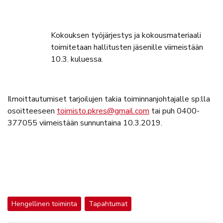
Kokouksen työjärjestys ja kokousmateriaali
toimitetaan hallitusten jäsenille viimeistään
10.3. kuluessa.
Ilmoittautumiset tarjoilujen takia toiminnanjohtajalle sp:lla
osoitteeseen
toimisto.pkres@gmail.com
tai puh 0400-
377055 viimeistään sunnuntaina 10.3.2019.
Hengellinen toiminta
Tapahtumat