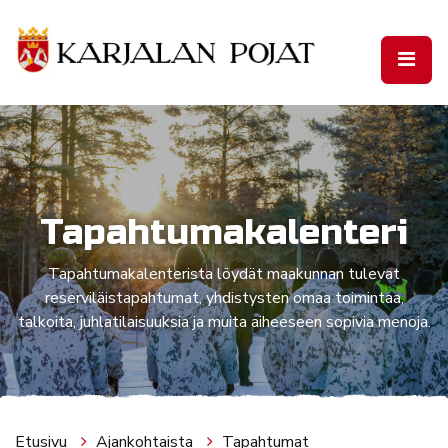
Siirry pääsisältöön
Tapahtumakalenteri
Tapahtumakalenterista löydät maakunnan tulevat
reserviläistapahtumat, yhdistysten omaa toimintaa,
talkoita, juhlatilaisuuksia ja muita aiheeseen sopivia menoja.
Etusivu
Ajankohtaista
Tapahtumat