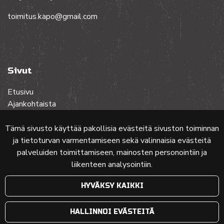
toimitus.kapo@gmail.com
Sivut
Etusivu
Ajankohtaista
Toiminta
Lehdet
Tämä sivusto käyttää pakollisia evästeitä sivuston toiminnan
Yhteistyössä
ja tietoturvan varmentamiseen sekä valinnaisia evästeitä
Ota yhteyttä
palveluiden toimittamiseen, mainosten personointiin ja
liikenteen analysointiin.
Etusivun karttakuva: MML (Nimeä CC 4.0, muokattu)
HYVÄKSY KAIKKI
© 2024 PKMT | Verkkosivu
atFlow Oy
HALLINNOI EVÄSTEITÄ