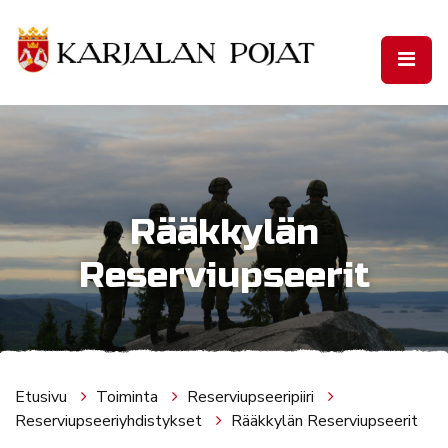
Siirry pääsisältöön
Rääkkylän
Reserviupseerit
Etusivu
Toiminta
Reserviupseeripiiri
Reserviupseeriyhdistykset
Rääkkylän Reserviupseerit