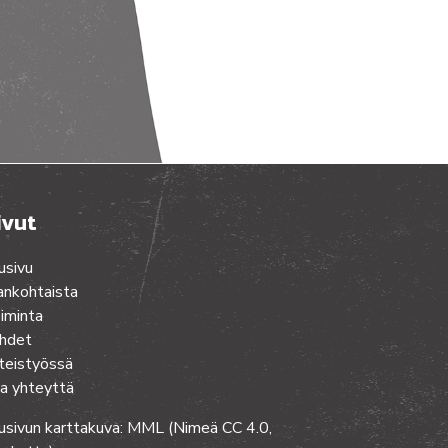
ivut
usivu
ankohtaista
iminta
hdet
teistyössä
a yhteyttä
usivun karttakuva: MML (Nimeä CC 4.0,