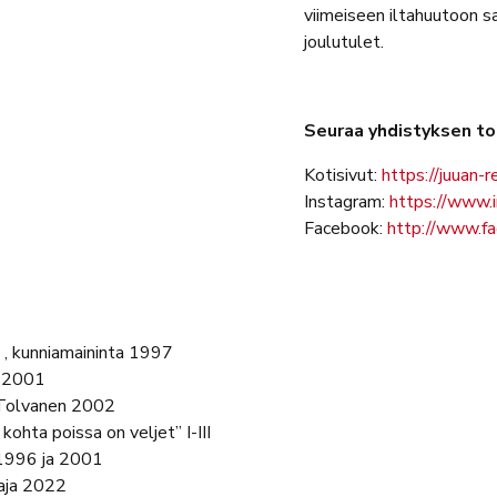
viimeiseen iltahuutoon 
joulutulet.
Seuraa yhdistyksen to
Kotisivut:
https://juuan-re
Instagram:
https://www.i
Facebook:
http://www.fa
 , kunniamaininta 1997
o 2001
A Tolvanen 2002
kohta poissa on veljet” I-III
s 1996 ja 2001
taja 2022