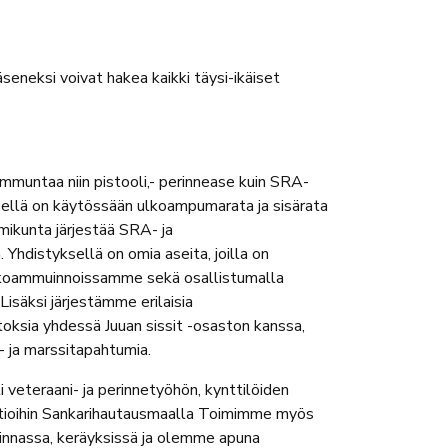
äseneksi voivat hakea kaikki täysi-ikäiset
mmuntaa niin pistooli,- perinnease kuin SRA-
ellä on käytössään ulkoampumarata ja sisärata
ikunta järjestää SRA- ja
Yhdistyksellä on omia aseita, joilla on
kkoammuinnoissamme sekä osallistumalla
isäksi järjestämme erilaisia
otoksia yhdessä Juuan sissit -osaston kanssa,
o- ja marssitapahtumia.
 veteraani- ja perinnetyöhön, kynttilöiden
rtioihin Sankarihautausmaalla Toimimme myös
innassa, keräyksissä ja olemme apuna