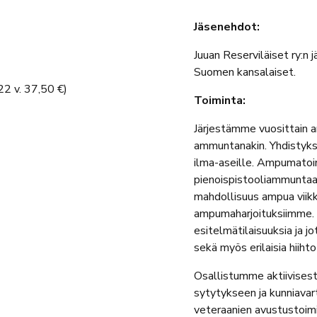
Jäsenehdot:
Juuan Reserviläiset ry:n j
Suomen kansalaiset.
22 v. 37,50 €)
Toiminta:
Järjestämme vuosittain a
ammuntanakin. Yhdistyks
ilma-aseille. Ampumatoim
pienoispistooliammuntaa. 
mahdollisuus ampua vii
ampumaharjoituksiimme. L
esitelmätilaisuuksia ja j
sekä myös erilaisia hiiht
Osallistumme aktiivisesti
sytytykseen ja kunniava
veteraanien avustustoim