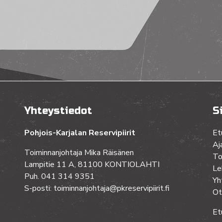
Yhteystiedot
S
Pohjois-Karjalan Reservipiirit
Et
Aj
Toiminnanjohtaja Mika Räisänen
To
Lampitie 11 A, 81100 KONTIOLAHTI
Le
Puh. 041 314 9351
Yh
S-posti: toiminnanjohtaja@pkreservipiirit.fi
Ot
Et