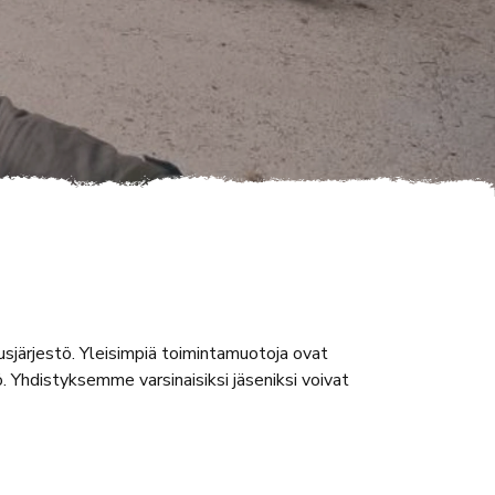
tusjärjestö. Yleisimpiä toimintamuotoja ovat
hdistyksemme varsinaisiksi jäseniksi voivat