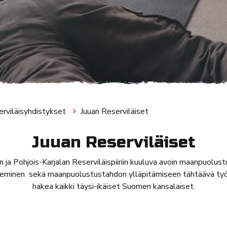
rviläisyhdistykset
Juuan Reserviläiset
Juuan Reserviläiset
on ja Pohjois-Karjalan Reserviläispiiriin kuuluva avoin maanpuolus
eminen sekä maanpuolustustahdon ylläpitämiseen tähtäävä työ. Y
hakea kaikki täysi-ikäiset Suomen kansalaiset.