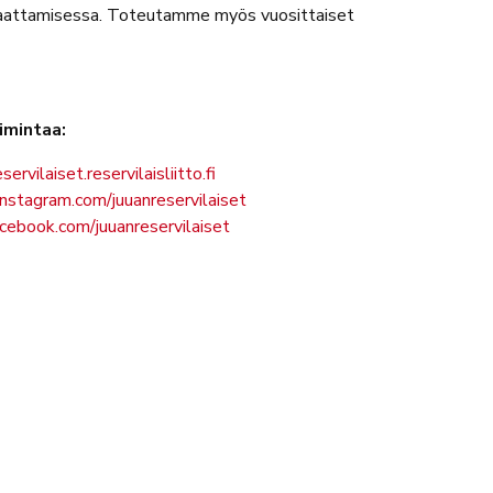
saattamisessa. Toteutamme myös vuosittaiset
imintaa:
servilaiset.reservilaisliitto.fi
nstagram.com/juuanreservilaiset
cebook.com/juuanreservilaiset