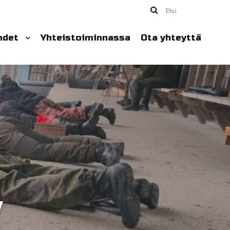
Etsi
hdet
Yhteistoiminnassa
Ota yhteyttä
y