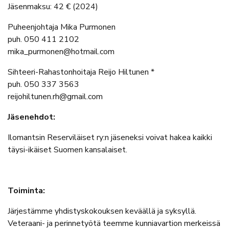
Jäsenmaksu: 42 € (2024)
Puheenjohtaja Mika Purmonen
puh. 050 411 2102
mika_purmonen@hotmail.com
Sihteeri-Rahastonhoitaja Reijo Hiltunen *
puh. 050 337 3563
reijohiltunen.rh@gmail.com
Jäsenehdot:
Ilomantsin Reserviläiset ry:n jäseneksi voivat hakea kaikki
täysi-ikäiset Suomen kansalaiset.
Toiminta:
Järjestämme yhdistyskokouksen keväällä ja syksyllä.
Veteraani- ja perinnetyötä teemme kunniavartion merkeissä