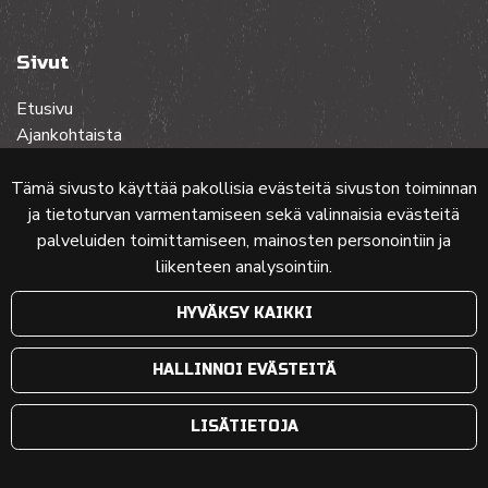
Sivut
Etusivu
Ajankohtaista
Toiminta
Lehdet
Tämä sivusto käyttää pakollisia evästeitä sivuston toiminnan
Yhteistyössä
ja tietoturvan varmentamiseen sekä valinnaisia evästeitä
Ota yhteyttä
palveluiden toimittamiseen, mainosten personointiin ja
liikenteen analysointiin.
Etusivun karttakuva: MML (Nimeä CC 4.0, muokattu)
HYVÄKSY KAIKKI
© 2024 PKMT | Verkkosivu
atFlow Oy
HALLINNOI EVÄSTEITÄ
LISÄTIETOJA