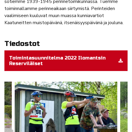
sotiemme 1939-1945 perinnetoimikunnassa. Tuemme
toiminnallamme perinneaikaan siirtymistä. Perinteiden
vaalimiseen kuuluvat muun muassa kunniavartiot
Kaatuneitten muistopäivänä, itsenäisyyspäivänä ja jouluna.
Tiedostot
Toimintasuunnitelma 2022 Ilomantsin
Reserviläiset