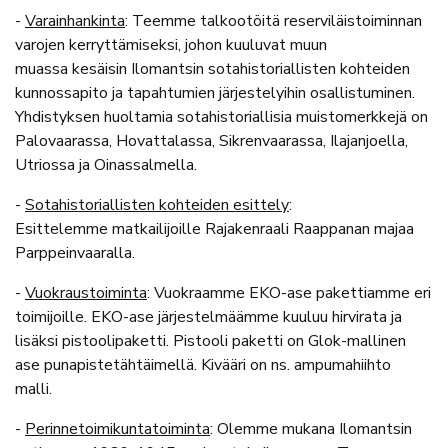
-
Varainhankinta
: Teemme talkootöitä reserviläistoiminnan
varojen kerryttämiseksi, johon kuuluvat muun
muassa kesäisin Ilomantsin sotahistoriallisten kohteiden
kunnossapito ja tapahtumien järjestelyihin osallistuminen.
Yhdistyksen huoltamia sotahistoriallisia muistomerkkejä on
Palovaarassa, Hovattalassa, Sikrenvaarassa, Ilajanjoella,
Utriossa ja Oinassalmella.
-
Sotahistoriallisten kohteiden esittely
:
Esittelemme matkailijoille Rajakenraali Raappanan majaa
Parppeinvaaralla.
-
Vuokraustoiminta
: Vuokraamme EKO-ase pakettiamme eri
toimijoille. EKO-ase järjestelmäämme kuuluu hirvirata ja
lisäksi pistoolipaketti. Pistooli paketti on Glok-mallinen
ase punapistetähtäimellä. Kivääri on ns. ampumahiihto
malli.
-
Perinnetoimikuntatoiminta
: Olemme mukana Ilomantsin