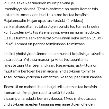
jouluna sekä kaatuneiden muistipäivänä ja
itsenäisyyspäivänä. Tehtävänämme on myös Ilomantsin
sotamuistomerkkien huolto kolme kertaa kesäisin,
Rajakenraalin Majan opastus kesällä (2 viikkoa),
sankariahaudalla hautalaattojen puhdistus lumesta sekä
kynttilöiden sytytys itsenäisyyspäivän aamuna haudoille.
Osallistumme sankarihautatoimikunnan sekä sotien 1939-
1945 Ilomantsin perinnetoimikunnan toimintaan.
Lisäksi yhdistyksellämme on ammunnat kesäisin ja talvella
sisäradalla. Yhteisiä marssi- ja virkistystapahtumia
järjestetään tilanteen mukaan. Reserviläisrasti-iltoja on
muutamia kertojen kesän aikana. Yhdistyksen toiminta
toteutetaan yhdessä Ilomantsin Reserviupseerien kanssa.
Jäsenillä on mahdollisuus harjoitella ammuntaa kesäsin
Ilomantsin Ampujien radalla sekä talvella
sisäampumaradalla kerran viikossa. Myös mahdollisuus
yhdistyksen aseiden lainaamiseen annettujen oheiden