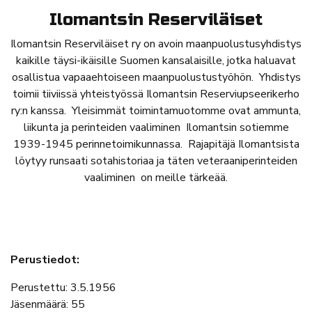
Ilomantsin Reserviläiset
Ilomantsin Reserviläiset ry on avoin maanpuolustusyhdistys
kaikille täysi-ikäisille Suomen kansalaisille, jotka haluavat
osallistua vapaaehtoiseen maanpuolustustyöhön. Yhdistys
toimii tiiviissä yhteistyössä Ilomantsin Reserviupseerikerho
ry:n kanssa. Yleisimmät toimintamuotomme ovat ammunta,
liikunta ja perinteiden vaaliminen Ilomantsin sotiemme
1939-1945 perinnetoimikunnassa. Rajapitäjä Ilomantsista
löytyy runsaati sotahistoriaa ja täten veteraaniperinteiden
vaaliminen on meille tärkeää.
Perustiedot:
Perustettu: 3.5.1956
Jäsenmäärä: 55