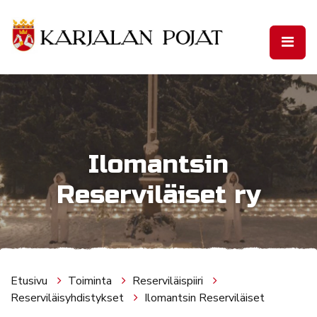
Siirry pääsisältöön
Ilomantsin
Reserviläiset ry
Etusivu
Toiminta
Reserviläispiiri
Reserviläisyhdistykset
Ilomantsin Reserviläiset