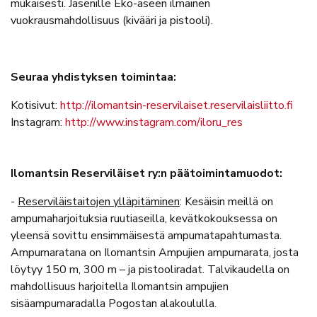
mukaisesti. Jäsenille Eko-aseen ilmainen
vuokrausmahdollisuus (kivääri ja pistooli).
Seuraa yhdistyksen toimintaa:
Kotisivut:
http://ilomantsin-reservilaiset.reservilaisliitto.fi
Instagram:
http://www.instagram.com/iloru_res
Ilomantsin Reserviläiset ry:n päätoimintamuodot:
-
Reserviläistaitojen ylläpitäminen
: Kesäisin meillä on
ampumaharjoituksia ruutiaseilla, kevätkokouksessa on
yleensä sovittu ensimmäisestä ampumatapahtumasta.
Ampumaratana on Ilomantsin Ampujien ampumarata, josta
löytyy 150 m, 300 m – ja pistooliradat. Talvikaudella on
mahdollisuus harjoitella Ilomantsin ampujien
sisäampumaradalla Pogostan alakoululla.