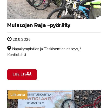
Muistojen Raja -pyöräily
Tapahtuman ajankohta
29.8.2026
Sijainti
Napakympintien ja Taskisentien risteys, /
Kontiolahti
LUE LISÄÄ
Liikunta