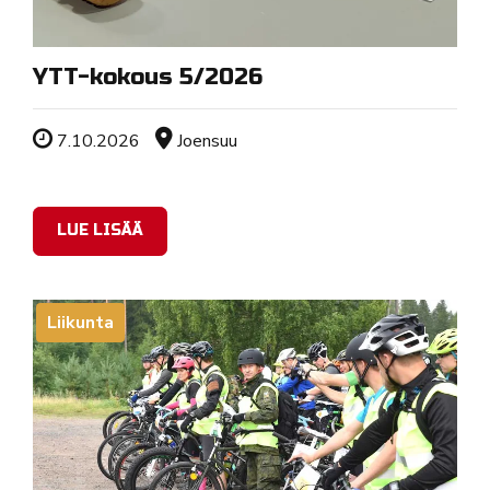
YTT-kokous 5/2026
Tapahtuman ajankohta
Sijainti
7.10.2026
Joensuu
LUE LISÄÄ
Liikunta