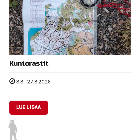
Kuntorastit
Tapahtuman ajankohta
8.8.- 27.8.2026
LUE LISÄÄ