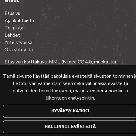
Sivut
Etusivu
Ajankohtaista
Toiminta
Lehdet
Yhteistyössä
Ota yhteyttä
Etusivun karttakuva: MML (Nimeä CC 4.0, muokattu)
Tämä sivusto käyttää pakollisia evästeitä sivuston toiminnan j
tietoturvan varmentamiseen sekä valinnaisia evästeitä
© 2024 PKMT | Verkkosivu
atFlow Oy
palveluiden toimittamiseen, mainosten personointiin ja
liikenteen analysointiin.
HYVÄKSY KAIKKI
HALLINNOI EVÄSTEITÄ