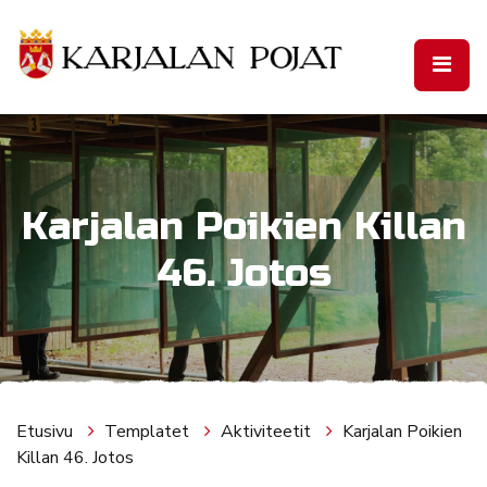
Siirry pääsisältöön
Karjalan Poikien Killan
46. Jotos
Etusivu
Templatet
Aktiviteetit
Karjalan Poikien
Killan 46. Jotos