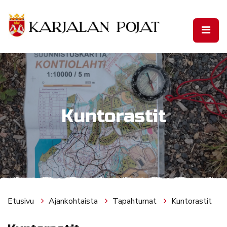
Siirry pääsisältöön
Kuntorastit
Etusivu
Ajankohtaista
Tapahtumat
Kuntorastit