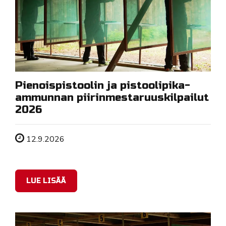
Pienoispistoolin ja pistoolipika-
ammunnan piirinmestaruuskilpailut
2026
Tapahtuman ajankohta
12.9.2026
LUE LISÄÄ