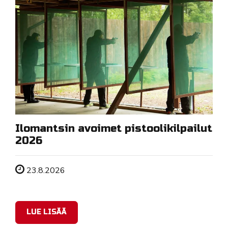
Ilomantsin avoimet pistoolikilpailut
2026
Tapahtuman ajankohta
23.8.2026
LUE LISÄÄ