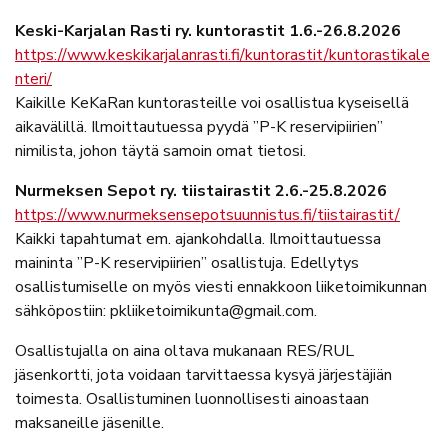
Keski-Karjalan Rasti ry. kuntorastit 1.6.-26.8.2026
https://www.keskikarjalanrasti.fi/kuntorastit/kuntorastikale
nteri/
Kaikille KeKaRan kuntorasteille voi osallistua kyseisellä
aikavälillä. Ilmoittautuessa pyydä ”P-K reservipiirien”
nimilista, johon täytä samoin omat tietosi.
Nurmeksen Sepot ry. tiistairastit 2.6.-25.8.2026
https://www.nurmeksensepotsuunnistus.fi/tiistairastit/
Kaikki tapahtumat em. ajankohdalla. Ilmoittautuessa
maininta ”P-K reservipiirien” osallistuja. Edellytys
osallistumiselle on myös viesti ennakkoon liiketoimikunnan
sähköpostiin: pkliiketoimikunta@gmail.com.
Osallistujalla on aina oltava mukanaan RES/RUL
jäsenkortti, jota voidaan tarvittaessa kysyä järjestäjiän
toimesta. Osallistuminen luonnollisesti ainoastaan
maksaneille jäsenille.