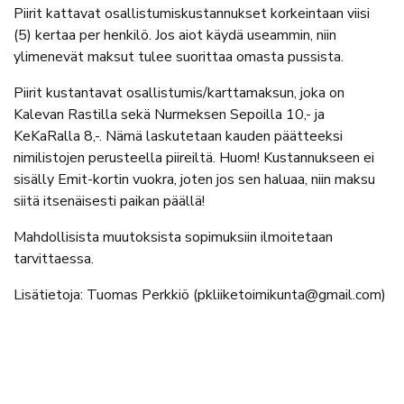
Piirit kattavat osallistumiskustannukset korkeintaan viisi
(5) kertaa per henkilö. Jos aiot käydä useammin, niin
ylimenevät maksut tulee suorittaa omasta pussista.
Piirit kustantavat osallistumis/karttamaksun, joka on
Kalevan Rastilla sekä Nurmeksen Sepoilla 10,- ja
KeKaRalla 8,-. Nämä laskutetaan kauden päätteeksi
nimilistojen perusteella piireiltä. Huom! Kustannukseen ei
sisälly Emit-kortin vuokra, joten jos sen haluaa, niin maksu
siitä itsenäisesti paikan päällä!
Mahdollisista muutoksista sopimuksiin ilmoitetaan
tarvittaessa.
Lisätietoja: Tuomas Perkkiö (pkliiketoimikunta@gmail.com)