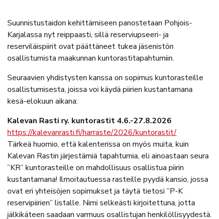
Suunnistustaidon kehittämiseen panostetaan Pohjois-
Karjalassa nyt reippaasti, sillä reserviupseeri- ja
reserviläispiirit ovat päättäneet tukea jäsenistön
osallistumista maakunnan kuntorastitapahtumiin.
Seuraavien yhdistysten kanssa on sopimus kuntorasteille
osallistumisesta, joissa voi käydä piirien kustantamana
kesä-elokuun aikana:
Kalevan Rasti ry. kuntorastit 4.6.-27.8.2026
https://kalevanrasti.fi/harraste/2026/kuntorastit/
Tärkeä huomio, että kalenterissa on myös muita, kuin
Kalevan Rastin järjestämiä tapahtumia, eli ainoastaan seura
”KR” kuntorasteille on mahdollisuus osallistua piirin
kustantamana! Ilmoitautuessa rasteille pyydä kansio, jossa
ovat eri yhteisöjen sopimukset ja täytä tietosi ”P-K
reservipiirien” listalle. Nimi selkeästi kirjoitettuna, jotta
jälkikäteen saadaan varmuus osallistujan henkilöllisyydestä.