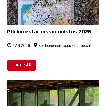
Piirinmestaruussuunnistus 2026
Tapahtuman ajankohta
Sijainti
27.8.2026
Kontioniemen koulu / Kontiolahti
LUE LISÄÄ