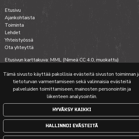
Etusivu
Ajankohtaista
Toiminta
Lehdet
Yhteistyössä
Ota yhteyttä
Etusivun karttakuva: MML (Nimeä CC 4.0, muokattu)
Tämä sivusto käyttää pakollisia evästeitä sivuston toiminnan j
tietoturvan varmentamiseen sekä valinnaisia evästeitä
© 2024 PKMT | Verkkosivu
atFlow Oy
palveluiden toimittamiseen, mainosten personointiin ja
liikenteen analysointiin.
HYVÄKSY KAIKKI
HALLINNOI EVÄSTEITÄ