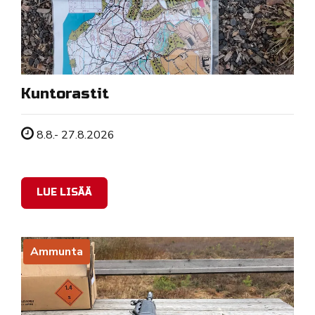
Kuntorastit
Tapahtuman ajankohta
8.8.- 27.8.2026
LUE LISÄÄ
Ammunta