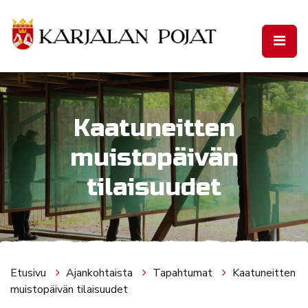
Siirry pääsisältöön
Kaatuneitten
muistopäivän
tilaisuudet
Etusivu
Ajankohtaista
Tapahtumat
Kaatuneitten
muistopäivän tilaisuudet