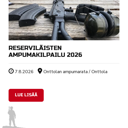
RESERVILÄISTEN
AMPUMAKILPAILU 2026
Tapahtuman ajankohta
Sijainti
7.8.2026
Onttolan ampumarata / Onttola
LUE LISÄÄ