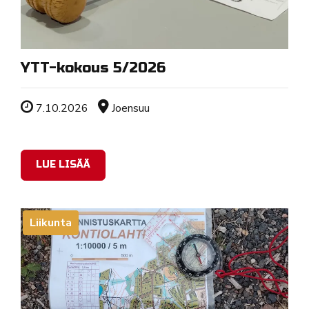
YTT-kokous 5/2026
Tapahtuman ajankohta
Sijainti
7.10.2026
Joensuu
LUE LISÄÄ
Liikunta