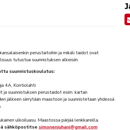
J
kansalaisenkin perustaitoihin ja mikäli taidot ovat
lisuus tutustua suunnistuksen alkeisiin.
nattu suunnistuskoulutus:
ja 4A, Kontiolahti
it ja suunnistuksen perustaidot esim. kartan
en jälkeen siirrytään maastoon ja suunnistetaan yhdessä
.
kainen ulkoiluasu. Maastossa pärjää lenkkareilla.
sä sähköpostitse
simonenjuhani@gmail.com