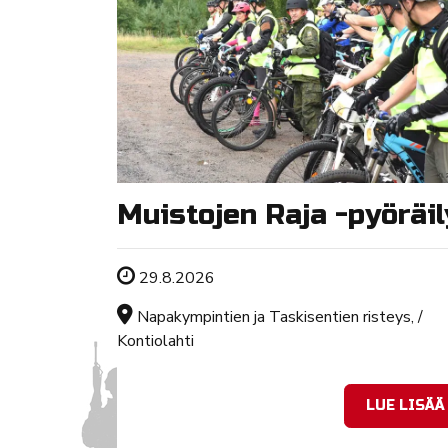
Muistojen Raja -pyöräil
Tapahtuman ajankohta
29.8.2026
Sijainti
Napakympintien ja Taskisentien risteys, /
Kontiolahti
LUE LISÄÄ