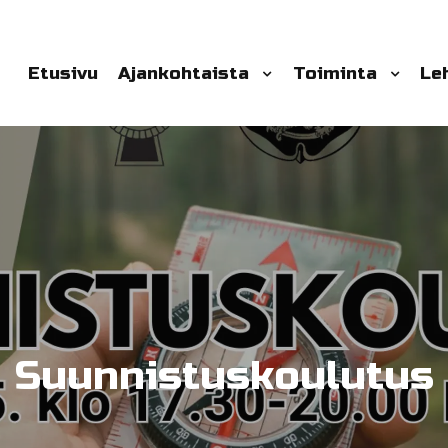
Etusivu
Ajankohtaista
Toiminta
Le
Suunnistuskoulutus