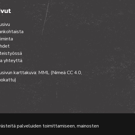
ivut
usivu
ankohtaista
iminta
hdet
teistyössä
a yhteyttä
usivun karttakuva: MML (Nimeä CC 4.0,
okattu)
evästeitä palveluiden toimittamiseen, mainosten