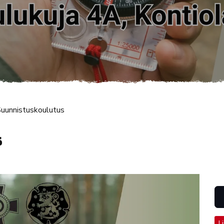
uunnistuskoulutus
s
L