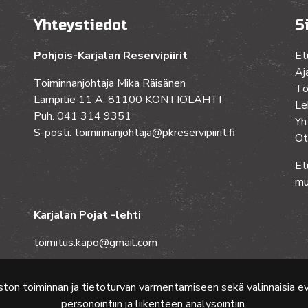
Yhteystiedot
S
Pohjois-Karjalan Reservipiirit
Et
Aj
Toiminnanjohtaja Mika Räisänen
To
Lampitie 11 A, 81100 KONTIOLAHTI
Le
Puh. 041 314 9351
Yh
S-posti: toiminnanjohtaja@pkreservipiirit.fi
Ot
Et
mu
Karjalan Pojat -lehti
toimitus.kapo@gmail.com
ston toiminnan ja tietoturvan varmentamiseen sekä valinnaisia 
personointiin ja liikenteen analysointiin.