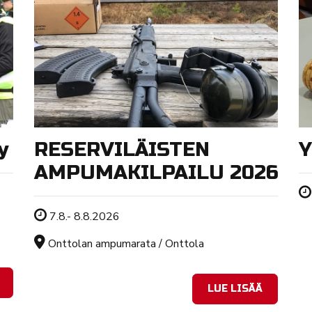
y
RESERVILÄISTEN
Y
AMPUMAKILPAILU 2026
Tapahtuman ajankohta
7.8.- 8.8.2026
Sijainti
Onttolan ampumarata / Onttola
LUE LISÄÄ