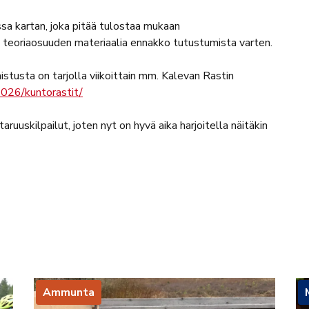
sa kartan, joka pitää tulostaa mukaan
s teoriaosuuden materiaalia ennakko tutustumista varten.
nistusta on tarjolla viikoittain mm. Kalevan Rastin
/2026/kuntorastit/
uuskilpailut, joten nyt on hyvä aika harjoitella näitäkin
Ammunta