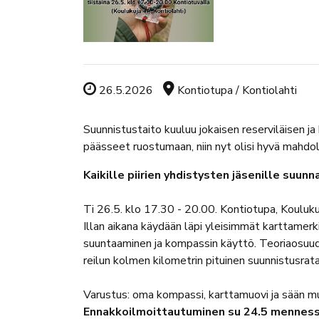
Tapahtuman ajankohta
Tapahtuman sijainti
26.5.2026
Kontiotupa / Kontiolahti
Suunnistustaito kuuluu jokaisen reserviläisen ja 
päässeet ruostumaan, niin nyt olisi hyvä mahdol
Kaikille piirien yhdistysten jäsenille suun
Ti 26.5. klo 17.30 - 20.00. Kontiotupa, Kouluku
Illan aikana käydään läpi yleisimmät karttamerk
suuntaaminen ja kompassin käyttö. Teoriaosuud
reilun kolmen kilometrin pituinen suunnistusrata
Varustus: oma kompassi, karttamuovi ja sään mu
Ennakkoilmoittautuminen su 24.5 mennes