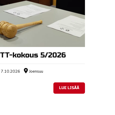
TT-kokous 5/2026
Tapahtuman ajankohta
Sijainti
7.10.2026
Joensuu
LUE LISÄÄ