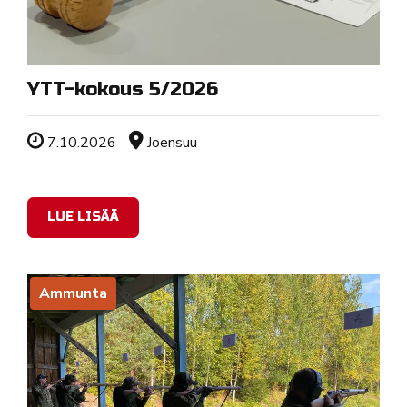
YTT-kokous 5/2026
Tapahtuman ajankohta
Sijainti
7.10.2026
Joensuu
LUE LISÄÄ
Ammunta