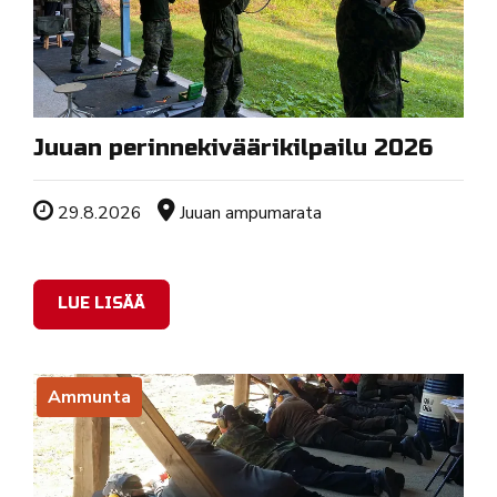
Juuan perinnekiväärikilpailu 2026
Tapahtuman ajankohta
Sijainti
29.8.2026
Juuan ampumarata
LUE LISÄÄ
Ammunta