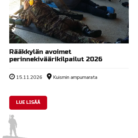
Rääkkylän avoimet
perinnekiväärikilpailut 2026
Tapahtuman ajankohta
Sijainti
15.11.2026
Kuismin ampumarata
LUE LISÄÄ