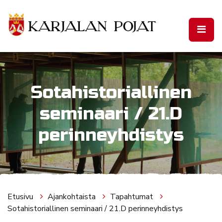
Siirry pääsisältöön
Sotahistoriallinen
seminaari / 21.D
perinneyhdistys
Etusivu
Ajankohtaista
Tapahtumat
Sotahistoriallinen seminaari / 21.D perinneyhdistys