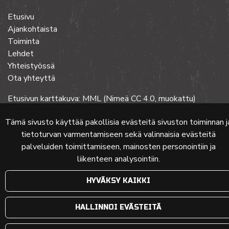
Etusivu
Ajankohtaista
Toiminta
Lehdet
Yhteistyössä
Ota yhteyttä
Etusivun karttakuva: MML (Nimeä CC 4.0, muokattu)
Tämä sivusto käyttää pakollisia evästeitä sivuston toiminnan j
tietoturvan varmentamiseen sekä valinnaisia evästeitä
© 2024 PKMT | Verkkosivu
atFlow Oy
palveluiden toimittamiseen, mainosten personointiin ja
liikenteen analysointiin.
HYVÄKSY KAIKKI
HALLINNOI EVÄSTEITÄ