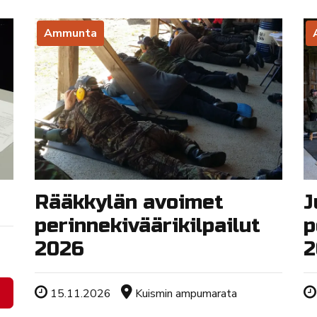
Ammunta
Rääkkylän avoimet
J
perinnekiväärikilpailut
p
2026
2
Tapahtuman ajankohta
Sijainti
15.11.2026
Kuismin ampumarata