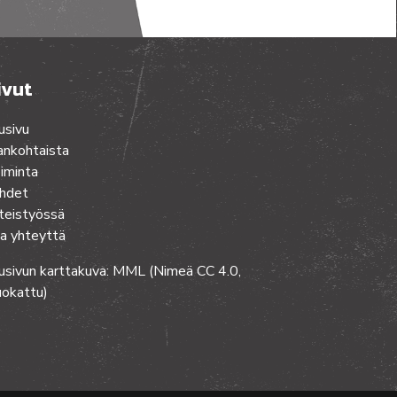
ivut
usivu
ankohtaista
iminta
hdet
teistyössä
a yhteyttä
usivun karttakuva: MML (Nimeä CC 4.0,
okattu)