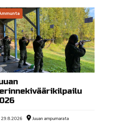
Ammunta
uuan
erinnekiväärikilpailu
026
Tapahtuman ajankohta
Sijainti
29.8.2026
Juuan ampumarata