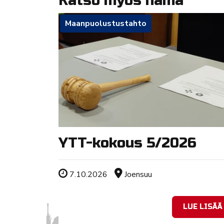
Katso myös nämä
Maanpuolustustahto
YTT-kokous 5/2026
Tapahtuman ajankohta
Sijainti
7.10.2026
Joensuu
LUE LISÄÄ