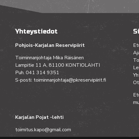
Yhteystiedot
S
Pohjois-Karjalan Reservipiirit
Et
Aj
Toiminnanjohtaja Mika Räisänen
To
Lampitie 11 A, 81100 KONTIOLAHTI
Le
Puh. 041 314 9351
Yh
S-posti: toiminnanjohtaja@pkreservipiirit.fi
Ot
Et
mu
Karjalan Pojat -lehti
toimitus.kapo@gmail.com