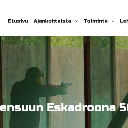
Etusivu
Ajankohtaista
Toiminta
Le
oensuun Eskadroona 5