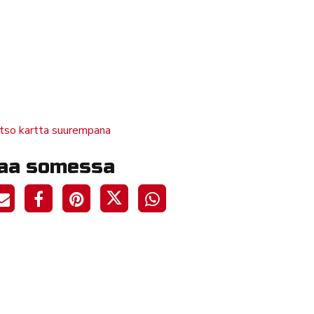
tso kartta suurempana
aa somessa