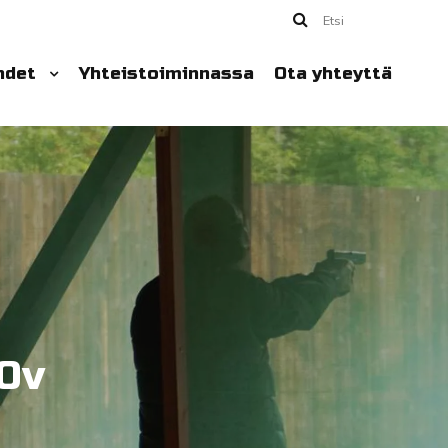
Etsi
hdet
Yhteistoiminnassa
Ota yhteyttä
0v