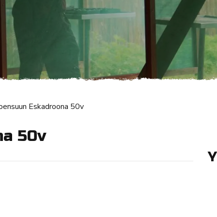
oensuun Eskadroona 50v
na 50v
Y