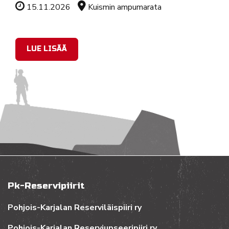
Tapahtuman ajankohta
Sijainti
15.11.2026
Kuismin ampumarata
LUE LISÄÄ
Pk-Reservipiirit
Pohjois-Karjalan Reserviläispiiri ry
Pohjois-Karjalan Reserviupseeripiiri ry