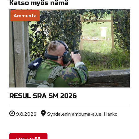
Katso myös nämä
Ammunta
RESUL SRA SM 2026
Tapahtuman ajankohta
Sijainti
9.8.2026
Syndalenin ampuma-alue, Hanko