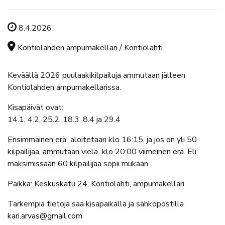
Tapahtuman ajankohta
8.4.2026
Tapahtuman sijainti
Kontiolahden ampumakellari / Kontiolahti
Keväällä 2026 puulaakikilpailuja ammutaan jälleen
Kontiolahden ampumakellarissa.
Kisapäivät ovat:
14.1, 4.2, 25.2, 18.3, 8.4 ja 29.4
Ensimmäinen erä aloitetaan klo 16:15, ja jos on yli 50
kilpailijaa, ammutaan vielä klo 20:00 viimeinen erä. Eli
maksimissaan 60 kilpailijaa sopii mukaan.
Paikka: Keskuskatu 24, Kontiolahti, ampumakellari
Tarkempia tietoja saa kisapaikalla ja sähköpostilla
kari.arvas@gmail.com