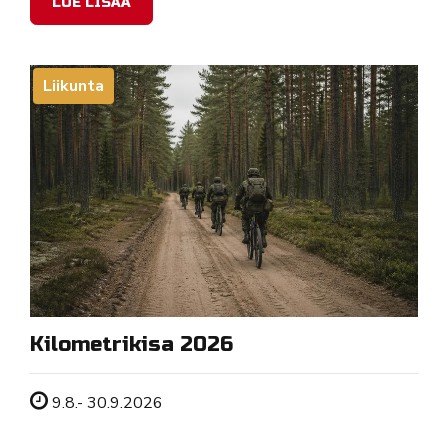
LUE LISÄÄ
Liikunta
Kilometrikisa 2026
Tapahtuman ajankohta
9.8.- 30.9.2026