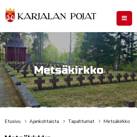
Siirry pääsisältöön
Metsäkirkko
Etusivu
Ajankohtaista
Tapahtumat
Metsäkirkko