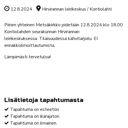
Tapahtuman ajankohta
Tapahtuman sijainti
12.8.2024
Hirvirannan leirikeskus / Kontiolahti
Piirien yhteinen Metsäkirkko pidetään 12.8.2024 klo 18.00
Kontiolahden seurakunnan Hirvirannan
leirikeskuksessa. Tilaisuudessa kahvitarjoilu. EI
ennakkoilmoittautumista,
Lämpimästi tervetuloa!
Lisätietoja tapahtumasta
Tapahtuma on esteetön.
Tapahtuma on ikärajaton.
Tapahtuma on ilmainen.