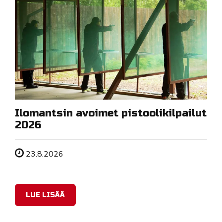
Ilomantsin avoimet pistoolikilpailut
2026
Tapahtuman ajankohta
23.8.2026
LUE LISÄÄ