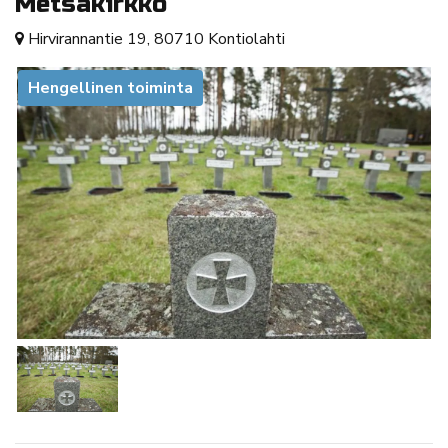
Metsäkirkko
Hirvirannantie 19, 80710 Kontiolahti
Hengellinen toiminta