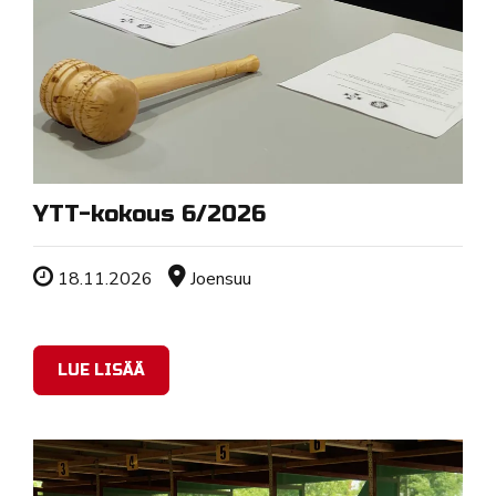
YTT-kokous 6/2026
Tapahtuman ajankohta
Sijainti
18.11.2026
Joensuu
LUE LISÄÄ