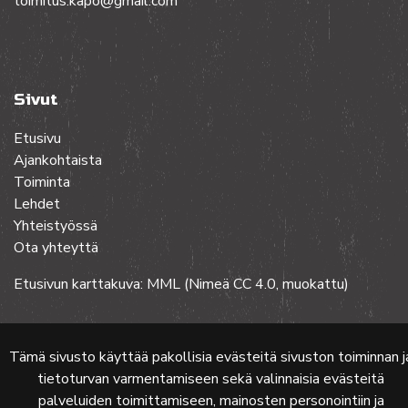
toimitus.kapo@gmail.com
Sivut
Etusivu
Ajankohtaista
Toiminta
Lehdet
Yhteistyössä
Ota yhteyttä
Etusivun karttakuva: MML (Nimeä CC 4.0, muokattu)
© 2024 PKMT | Verkkosivu
atFlow Oy
Tämä sivusto käyttää pakollisia evästeitä sivuston toiminnan j
tietoturvan varmentamiseen sekä valinnaisia evästeitä
palveluiden toimittamiseen, mainosten personointiin ja