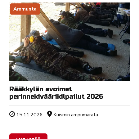
Ammunta
Rääkkylän avoimet
perinnekiväärikilpailut 2026
Tapahtuman ajankohta
Sijainti
15.11.2026
Kuismin ampumarata