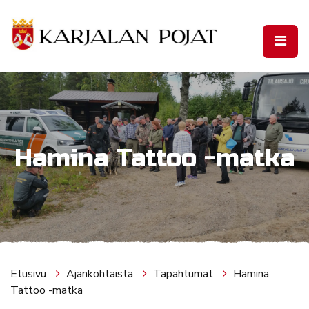
Siirry pääsisältöön
Hamina Tattoo -matka
Etusivu
Ajankohtaista
Tapahtumat
Hamina
Tattoo -matka