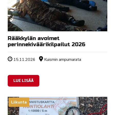
Rääkkylän avoimet
perinnekiväärikilpailut 2026
Tapahtuman ajankohta
Sijainti
15.11.2026
Kuismin ampumarata
LUE LISÄÄ
Liikunta