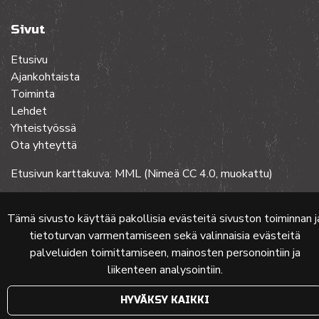
Sivut
Etusivu
Ajankohtaista
Toiminta
Lehdet
Yhteistyössä
Ota yhteyttä
Etusivun karttakuva: MML (Nimeä CC 4.0, muokattu)
Tämä sivusto käyttää pakollisia evästeitä sivuston toiminnan j
© 2024 PKMT | Verkkosivu
atFlow Oy
tietoturvan varmentamiseen sekä valinnaisia evästeitä
palveluiden toimittamiseen, mainosten personointiin ja
liikenteen analysointiin.
HYVÄKSY KAIKKI