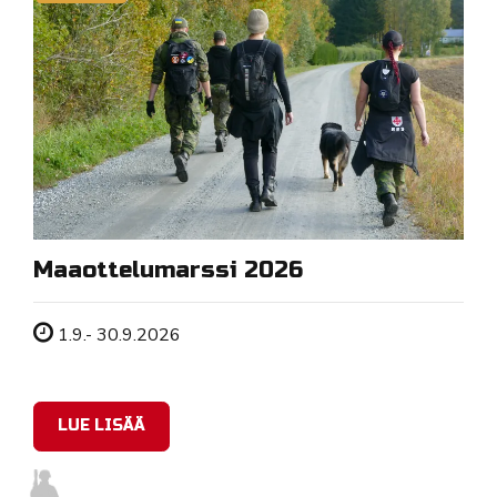
Maaottelumarssi 2026
Tapahtuman ajankohta
1.9.- 30.9.2026
LUE LISÄÄ