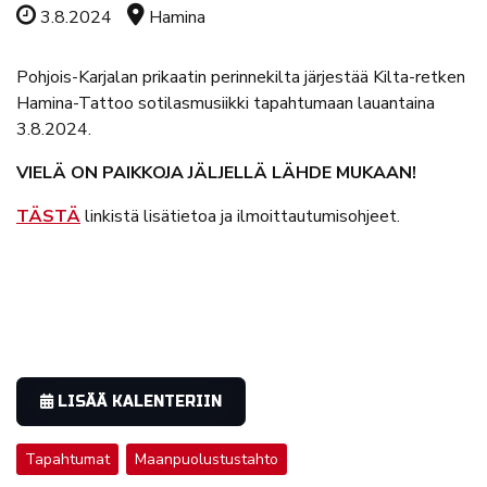
Tapahtuman ajankohta
Tapahtuman sijainti
3.8.2024
Hamina
Pohjois-Karjalan prikaatin perinnekilta järjestää Kilta-retken
Hamina-Tattoo sotilasmusiikki tapahtumaan lauantaina
3.8.2024.
VIELÄ ON PAIKKOJA JÄLJELLÄ LÄHDE MUKAAN!
TÄSTÄ
linkistä lisätietoa ja ilmoittautumisohjeet.
LISÄÄ KALENTERIIN
Tapahtumat
Maanpuolustustahto