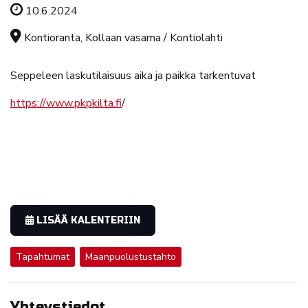
Tapahtuman ajankohta
10.6.2024
Tapahtuman sijainti
Kontioranta, Kollaan vasama / Kontiolahti
Seppeleen laskutilaisuus aika ja paikka tarkentuvat
https://www.pkpkilta.fi
/
LISÄÄ KALENTERIIN
Tapahtumat
Maanpuolustustahto
Yhteystiedot