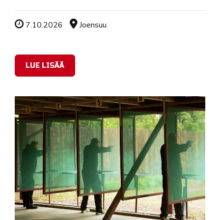
Tapahtuman ajankohta
Sijainti
7.10.2026
Joensuu
LUE LISÄÄ