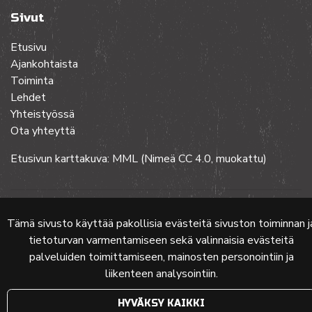
Sivut
Etusivu
Ajankohtaista
Toiminta
Lehdet
Yhteistyössä
Ota yhteyttä
Etusivun karttakuva: MML (Nimeä CC 4.0, muokattu)
© 2024 PKMT | Verkkosivu
atFlow Oy
Tämä sivusto käyttää pakollisia evästeitä sivuston toiminnan j
tietoturvan varmentamiseen sekä valinnaisia evästeitä
palveluiden toimittamiseen, mainosten personointiin ja
liikenteen analysointiin.
HYVÄKSY KAIKKI