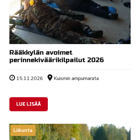
Rääkkylän avoimet
perinnekiväärikilpailut 2026
Tapahtuman ajankohta
Sijainti
15.11.2026
Kuismin ampumarata
LUE LISÄÄ
Liikunta