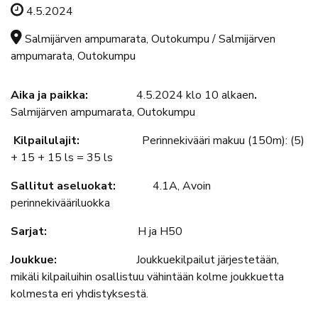
Tapahtuman ajankohta
4.5.2024
Tapahtuman sijainti
Salmijärven ampumarata, Outokumpu / Salmijärven
ampumarata, Outokumpu
Aika ja paikka:
4.5.2024 klo 10 alkaen
.
Salmijärven ampumarata, Outokumpu
Kilpailulajit:
Perinnekivääri makuu (150m): (5)
+ 15 + 15 ls = 35 ls
Sallitut aseluokat:
4.1A, Avoin
perinnekivääriluokka
Sarjat:
H ja H50
Joukkue:
Joukkuekilpailut järjestetään,
mikäli kilpailuihin osallistuu vähintään kolme joukkuetta
kolmesta eri yhdistyksestä.