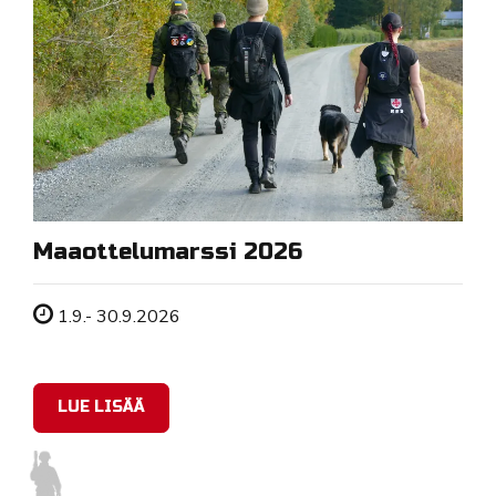
Maaottelumarssi 2026
Tapahtuman ajankohta
1.9.- 30.9.2026
LUE LISÄÄ