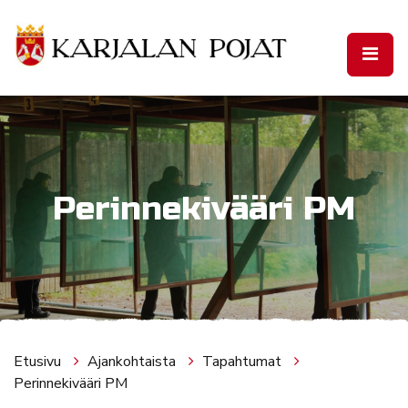
Siirry pääsisältöön
Perinnekivääri PM
Etusivu
Ajankohtaista
Tapahtumat
Perinnekivääri PM