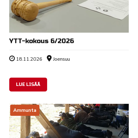
YTT-kokous 6/2026
Tapahtuman ajankohta
Sijainti
18.11.2026
Joensuu
LUE LISÄÄ
Ammunta