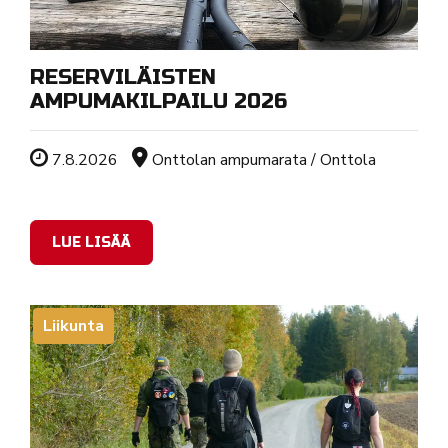
RESERVILÄISTEN
AMPUMAKILPAILU 2026
Tapahtuman ajankohta
Sijainti
7.8.2026
Onttolan ampumarata / Onttola
LUE LISÄÄ
Liikunta