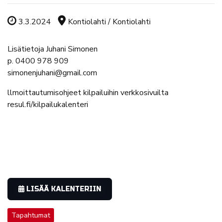
Tapahtuman ajankohta
Tapahtuman sijainti
3.3.2024
Kontiolahti / Kontiolahti
Lisätietoja Juhani Simonen
p. 0400 978 909
simonenjuhani@gmail.com
llmoittautumisohjeet kilpailuihin verkkosivuilta
resul.fi/kilpailukalenteri
LISÄÄ KALENTERIIN
Tapahtumat