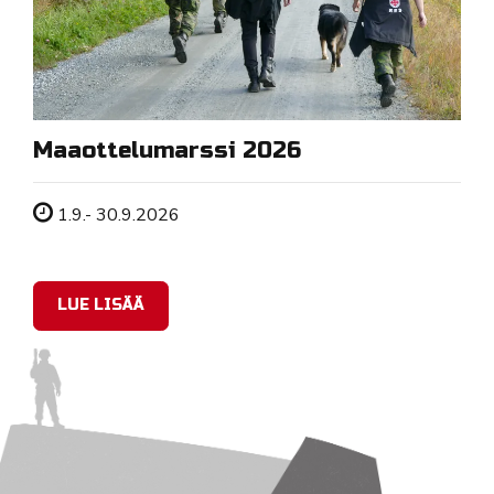
Maaottelumarssi 2026
Tapahtuman ajankohta
1.9.- 30.9.2026
LUE LISÄÄ