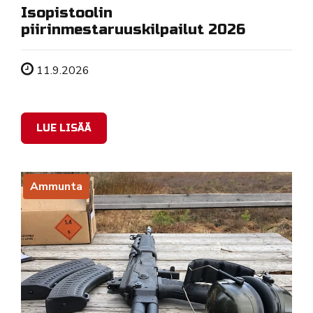
Isopistoolin
piirinmestaruuskilpailut 2026
Tapahtuman ajankohta
11.9.2026
LUE LISÄÄ
Ammunta