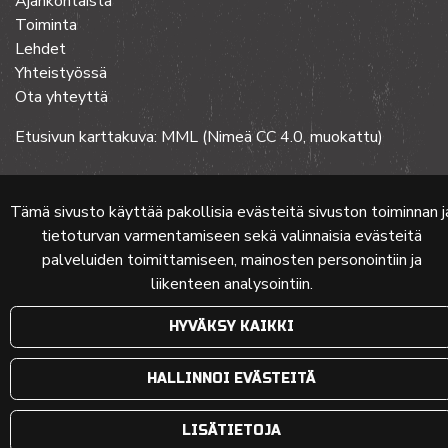
Ajankohtaista
Toiminta
Lehdet
Yhteistyössä
Ota yhteyttä
Etusivun karttakuva: MML (Nimeä CC 4.0, muokattu)
© 2024 PKMT | Verkkosivu
atFlow Oy
Tämä sivusto käyttää pakollisia evästeitä sivuston toiminnan j
tietoturvan varmentamiseen sekä valinnaisia evästeitä
palveluiden toimittamiseen, mainosten personointiin ja
liikenteen analysointiin.
HYVÄKSY KAIKKI
HALLINNOI EVÄSTEITÄ
LISÄTIETOJA