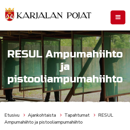
Siirry pääsisältöön
RESUL Ampumahiihto
ja
pistooliampumahiihto
Etusivu
Ajankohtaista
Tapahtumat
RESUL
Ampumahiihto ja pistooliampumahiihto