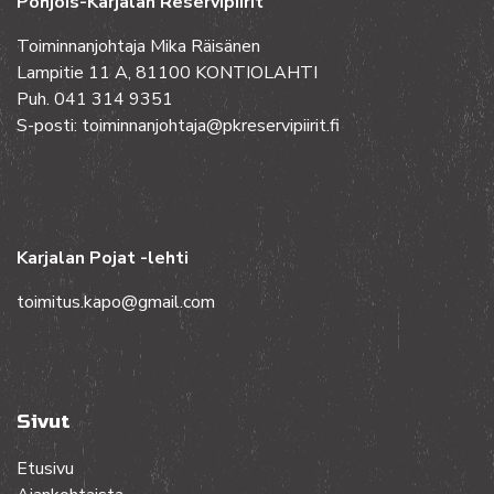
Pohjois-Karjalan Reservipiirit
Toiminnanjohtaja Mika Räisänen
Lampitie 11 A, 81100 KONTIOLAHTI
Puh. 041 314 9351
S-posti: toiminnanjohtaja@pkreservipiirit.fi
Karjalan Pojat -lehti
toimitus.kapo@gmail.com
Sivut
Etusivu