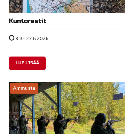
Kuntorastit
Tapahtuman ajankohta
9.8.- 27.8.2026
LUE LISÄÄ
Ammunta