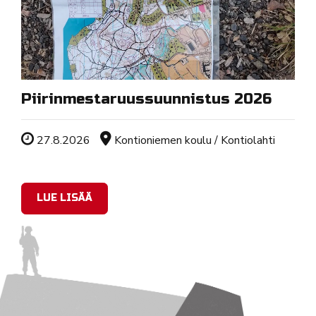
Piirinmestaruussuunnistus 2026
Tapahtuman ajankohta
Sijainti
27.8.2026
Kontioniemen koulu / Kontiolahti
LUE LISÄÄ