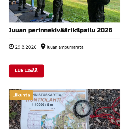
Juuan perinnekiväärikilpailu 2026
Tapahtuman ajankohta
Sijainti
29.8.2026
Juuan ampumarata
LUE LISÄÄ
Liikunta