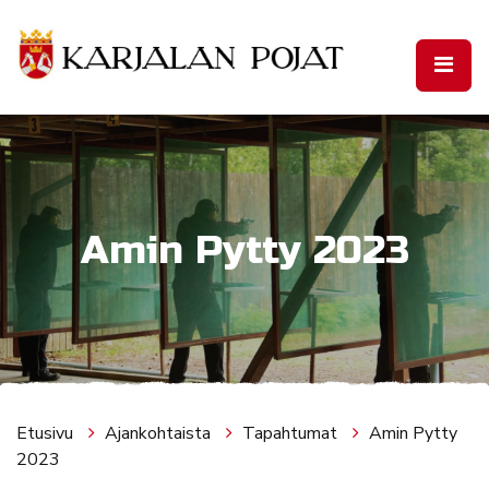
Siirry pääsisältöön
Amin Pytty 2023
Etusivu
Ajankohtaista
Tapahtumat
Amin Pytty
2023