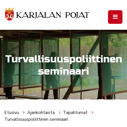
Siirry pääsisältöön
Turvallisuuspoliittinen
seminaari
Etusivu
Ajankohtaista
Tapahtumat
Turvallisuuspoliittinen seminaari