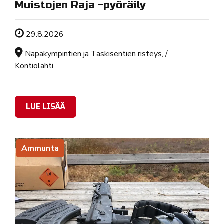
Muistojen Raja -pyöräily
Tapahtuman ajankohta
29.8.2026
Sijainti
Napakympintien ja Taskisentien risteys, /
Kontiolahti
LUE LISÄÄ
Ammunta