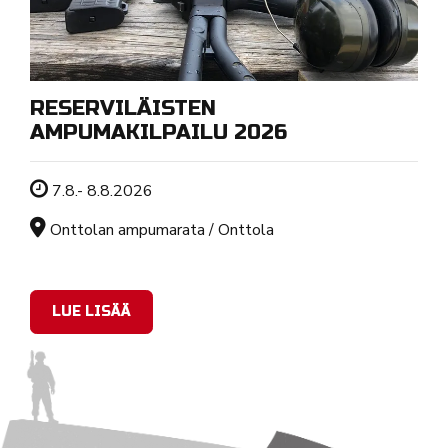
RESERVILÄISTEN
AMPUMAKILPAILU 2026
Tapahtuman ajankohta
7.8.- 8.8.2026
Sijainti
Onttolan ampumarata / Onttola
LUE LISÄÄ