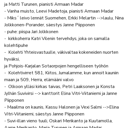
ja Matti Turunen, pianisti Armaan Madar
- Vanha muisto, Leevi Madetoja, pianisti Armaan Madar
- Miks´ leivo lennät Suomehen, Erkki Melartin -->laulu, Nina
Jolkkonen-Porander, säestys Janne Piipponen
- puhe: piispa Jari Jolkkonen
- kirkkoherra Katri Vilenin tervehdys, joka on samalla
kolehtipuhe
- Kolehti Yhteisvastuulle, väkivaltaa kokeneiden nuorten
hyväksi,
ja Pohjois-Karjalan Sotaorpojen hengelliseen työhön
- Kolehtivirret 581, Kiitos, Jumalamme, kun annoit kauniin
maan ja 509, Herra, elämääni valvo
- Olkoon ylläsi kirkas taivas, Petri Laaksonen ja Konsta
Jylhän Suvivirsi --> kanttorit Elina Vitri-Viitaniemi ja Janne
Piipponen
- Maailma on kaunis, Kassu Halonen ja Vexi Salmi -->Elina
Vitri-Viitaniemi, säestys Janne Piipponen
- Suvi-illan vieno tuuli, Oskari Merikanto ja Kuutamolla,
Aarre Merikanto, Maria Turunen ja Armaan Madar