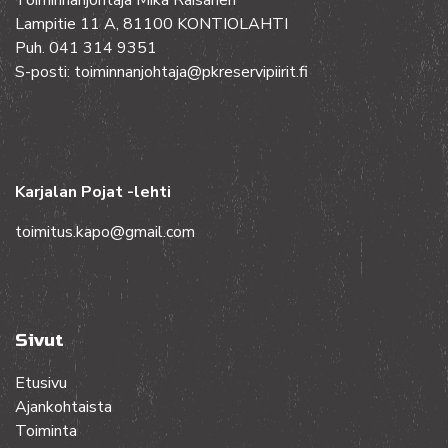
Toiminnanjohtaja Mika Räisänen
Lampitie 11 A, 81100 KONTIOLAHTI
Puh. 041 314 9351
S-posti: toiminnanjohtaja@pkreservipiirit.fi
Karjalan Pojat -lehti
toimitus.kapo@gmail.com
Sivut
Etusivu
Ajankohtaista
Toiminta