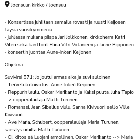
Tapahtuman sijainti
Joensuun kirkko / Joensuu
- Konsertissa juhlitaan samalla rovasti ja ruusti Keijosen
täysiä vuosikymmeniä
- juhlassa mukana piispa Jari Jolkkonen, kirkkoherra Katri
Vilen sekä kanttorit Elina Vitri-Viitaniemi ja Janne Piipponen
- konsertin juontaa Aune-Inkeri Keijonen
Ohjelma:
Suvivirsi 571: Jo joutui armas aika ja suvi suloinen
- Tervetulotoivotus: Aune-Inkeri Keijonen
- Reppurin laulu, Oskar Merikanto ja Kaksi puuta, Juha Tapio
--> oopperalaulaja Matti Turunen
- Romanssi, Jean Sibelius viulu, Sanna Kivivuori, sello Ville
Kivivuori
- Ave Maria, Schubert, oopperalaulaja Maria Turunen,
säestys uruilla Matti Turunen
- Oi, kiitos sä Luojani armollinen, Oskar Merikanto --> Maria