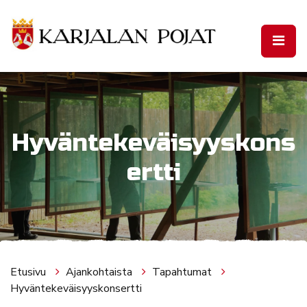
Siirry pääsisältöön
Hyväntekeväisyyskons
ertti
Etusivu
Ajankohtaista
Tapahtumat
Hyväntekeväisyyskonsertti