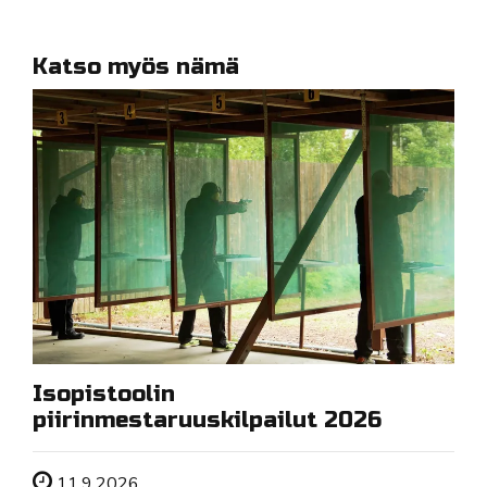
Katso myös nämä
Isopistoolin
piirinmestaruuskilpailut 2026
Tapahtuman ajankohta
11.9.2026