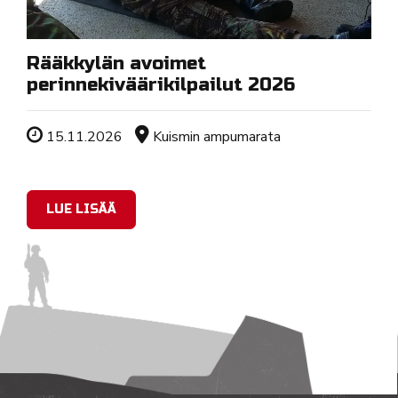
Rääkkylän avoimet
perinnekiväärikilpailut 2026
Tapahtuman ajankohta
Sijainti
15.11.2026
Kuismin ampumarata
LUE LISÄÄ