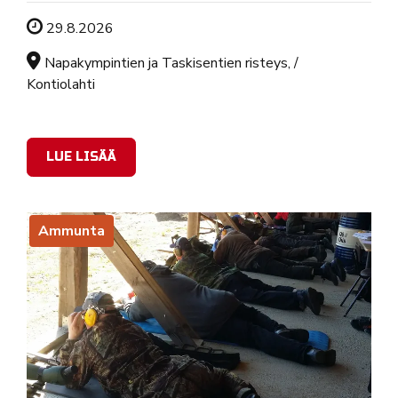
Tapahtuman ajankohta
29.8.2026
Sijainti
Napakympintien ja Taskisentien risteys, /
Kontiolahti
LUE LISÄÄ
Ammunta