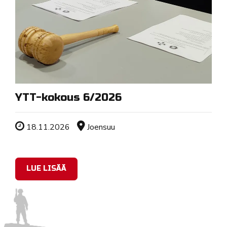
YTT-kokous 6/2026
Tapahtuman ajankohta
Sijainti
18.11.2026
Joensuu
LUE LISÄÄ