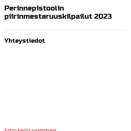
Perinnepistoolin
piirinmestaruuskilpailut 2023
Yhteystiedot
Katso kartta suurempana