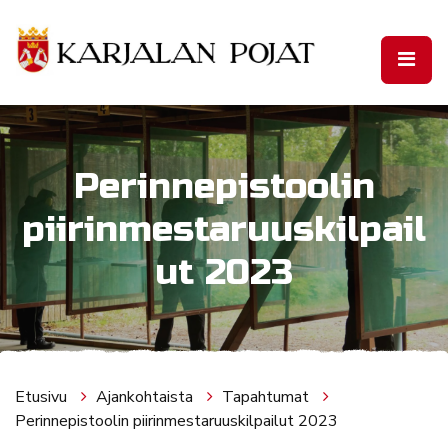
Siirry pääsisältöön
Perinnepistoolin
piirinmestaruuskilpail
ut 2023
Etusivu
Ajankohtaista
Tapahtumat
Perinnepistoolin piirinmestaruuskilpailut 2023