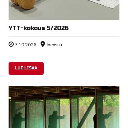
YTT-kokous 5/2026
Tapahtuman ajankohta
Sijainti
7.10.2026
Joensuu
LUE LISÄÄ