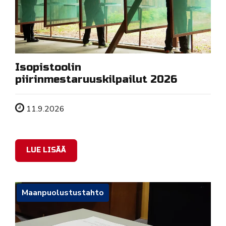
Isopistoolin
piirinmestaruuskilpailut 2026
Tapahtuman ajankohta
11.9.2026
LUE LISÄÄ
Maanpuolustustahto