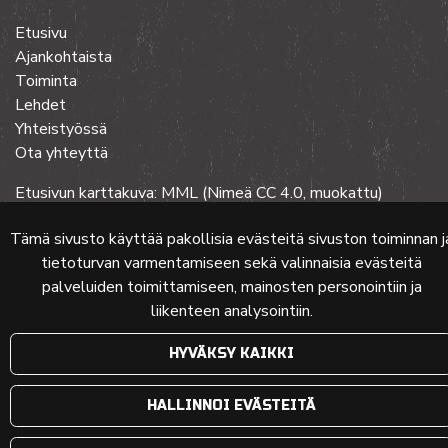
Etusivu
Ajankohtaista
Toiminta
Lehdet
Yhteistyössä
Ota yhteyttä
Etusivun karttakuva: MML (Nimeä CC 4.0, muokattu)
Tämä sivusto käyttää pakollisia evästeitä sivuston toiminnan j
tietoturvan varmentamiseen sekä valinnaisia evästeitä
© 2024 PKMT | Verkkosivu
atFlow Oy
palveluiden toimittamiseen, mainosten personointiin ja
liikenteen analysointiin.
HYVÄKSY KAIKKI
HALLINNOI EVÄSTEITÄ