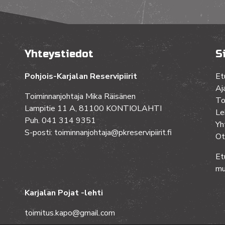
Yhteystiedot
S
Pohjois-Karjalan Reservipiirit
Et
Aj
Toiminnanjohtaja Mika Räisänen
To
Lampitie 11 A, 81100 KONTIOLAHTI
Le
Puh. 041 314 9351
Yh
S-posti: toiminnanjohtaja@pkreservipiirit.fi
Ot
Et
mu
Karjalan Pojat -lehti
toimitus.kapo@gmail.com