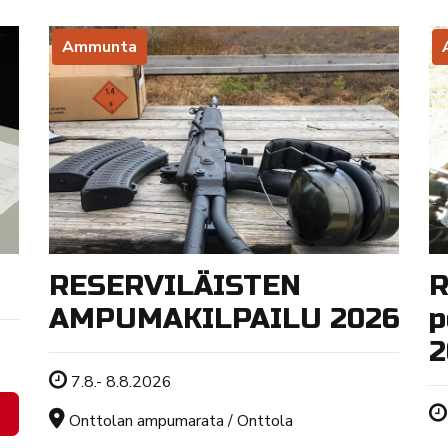
Ammunta
RESERVILÄISTEN
R
AMPUMAKILPAILU 2026
p
2
Tapahtuman ajankohta
7.8.- 8.8.2026
Sijainti
Onttolan ampumarata / Onttola