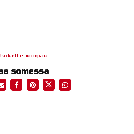
tso kartta suurempana
aa somessa