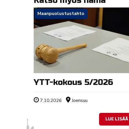
Katso myös nämä
Maanpuolustustahto
YTT-kokous 5/2026
Tapahtuman ajankohta
Sijainti
7.10.2026
Joensuu
LUE LISÄÄ