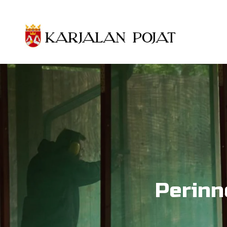
Siirry pääsisältöön
Perinn