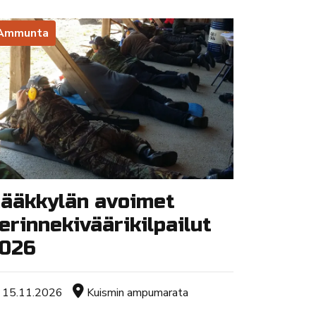
Ammunta
ääkkylän avoimet
erinnekiväärikilpailut
026
Tapahtuman ajankohta
Sijainti
15.11.2026
Kuismin ampumarata