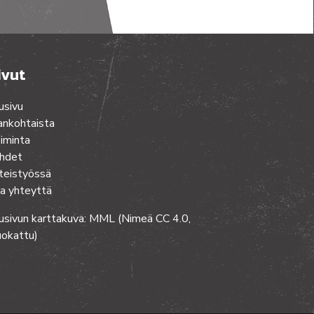
ivut
usivu
ankohtaista
iminta
hdet
teistyössä
a yhteyttä
usivun karttakuva: MML (Nimeä CC 4.0,
okattu)