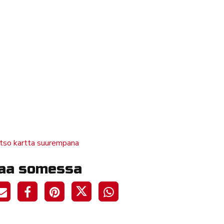
tso kartta suurempana
aa somessa