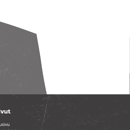
ivut
usivu