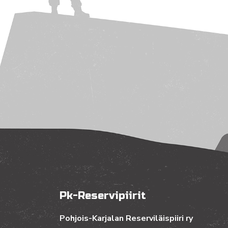
Pk-Reservipiirit
Pohjois-Karjalan Reserviläispiiri ry