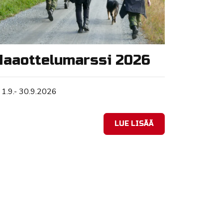
aaottelumarssi 2026
Tapahtuman ajankohta
1.9.- 30.9.2026
LUE LISÄÄ