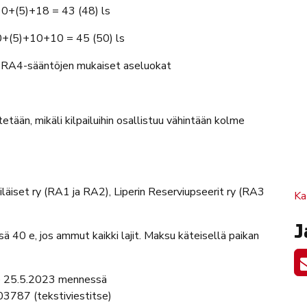
0+(5)+18 = 43 (48) ls
10 = 45 (50) ls
-sääntöjen mukaiset aseluokat
tetään, mikäli kilpailuihin osallistuu vähintään kolme
t ry (RA1 ja RA2), Liperin Reserviupseerit ry (RA3
Ka
J
nsä 40 e, jos ammut kaikki lajit. Maksu käteisellä paikan
e 25.5.2023 mennessä
3787 (tekstiviestitse)