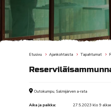
Etusivu
Ajankohtaista
Tapahtumat
R
Reserviläisammunna
Tapahtuman sijainti
Outokumpu, Salmijärven a-rata
Aika ja paikka:
27.5.2023 klo 9 alka