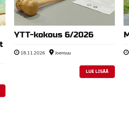
YTT-kokous 6/2026
M
t
Tapahtuman ajankohta
Sijainti
18.11.2026
Joensuu
LUE LISÄÄ