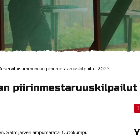
eserviläisammunnan piirinmestaruuskilpailut 2023
n piirinmestaruuskilpailut
T
Y
en
.
Salmijärven ampumarata, Outokumpu