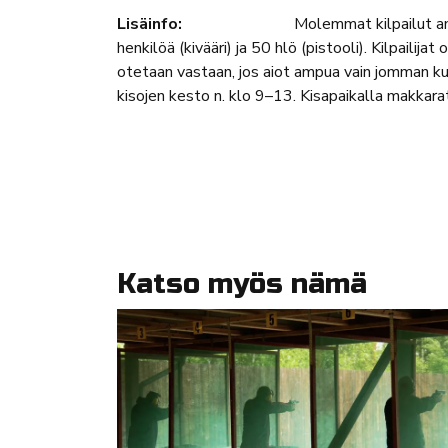
Lisäinfo:
Molemmat kilpailut a
henkilöä (kivääri) ja 50 hlö (pistooli). Kilpaili
otetaan vastaan, jos aiot ampua vain jomman ku
kisojen kesto n. klo 9–13. Kisapaikalla makkarat
Katso myös nämä