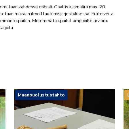
mmutaan kahdessa erässä. Osallistujamäärä max. 20
jat otetaan mukaan ilmoittautumisjärjestyksessä. Erätoiveita
mman kilpailun. Molemmat kilpailut ampuville arvioitu
arjoilu.
Maanpuolustustahto