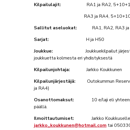
Kilpailulajit:
RA1 ja RA2, 5+10+1
RA3 ja RA4, 5+10+10+(5)+10+
Sallitut aseluokat:
RA1, RA2, RA3 ja RA4
Sarjat:
H ja H50
Joukkue:
Joukkuekilpailut järjes
joukkuetta kolmesta eri yhdistyksestä
Kilpailunjohtaja:
Jarkko Koukkunen
Kilpailunjärjestäjä:
Outokummun Reserviläise
ja RA4)
Osanottomaksut:
10 e/laji eli yhtee
päällä.
Ilmoittautumiset:
Jarkko Koukkusell
jarkko_koukkunen@hotmail.com
tai 050330