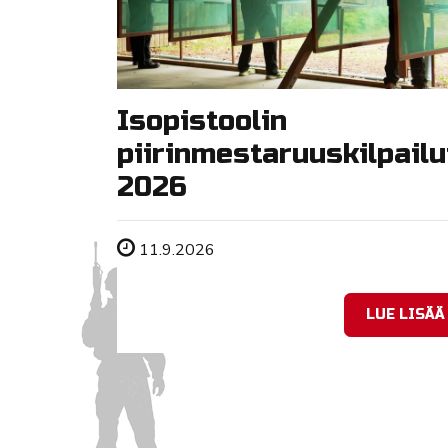
Isopistoolin
piirinmestaruuskilpailu
2026
Tapahtuman ajankohta
11.9.2026
LUE LISÄÄ