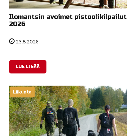
Ilomantsin avoimet pistoolikilpailut
2026
Tapahtuman ajankohta
23.8.2026
LUE LISÄÄ
Liikunta