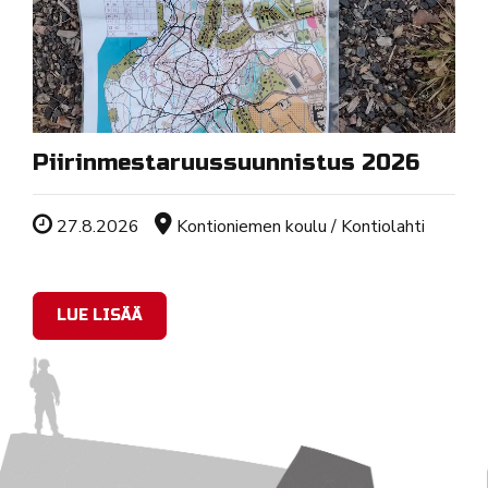
Piirinmestaruussuunnistus 2026
Tapahtuman ajankohta
Sijainti
27.8.2026
Kontioniemen koulu / Kontiolahti
LUE LISÄÄ