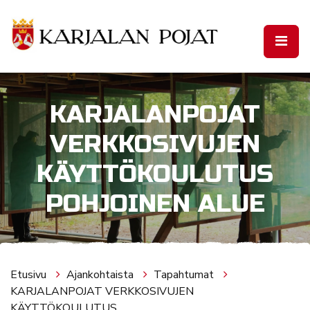
Siirry pääsisältöön
KARJALANPOJAT
VERKKOSIVUJEN
KÄYTTÖKOULUTUS
POHJOINEN ALUE
Etusivu
Ajankohtaista
Tapahtumat
KARJALANPOJAT VERKKOSIVUJEN
KÄYTTÖKOULUTUS...