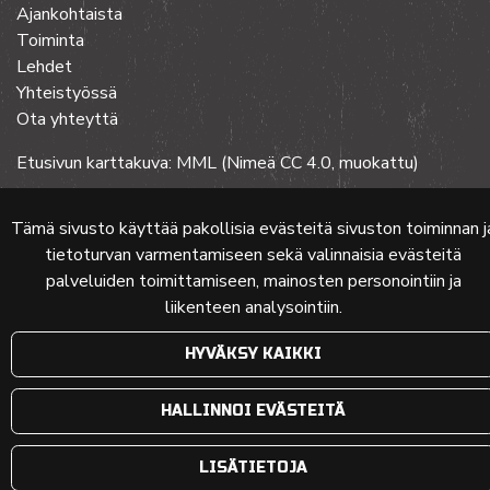
Ajankohtaista
Toiminta
Lehdet
Yhteistyössä
Ota yhteyttä
Etusivun karttakuva: MML (Nimeä CC 4.0, muokattu)
Tämä sivusto käyttää pakollisia evästeitä sivuston toiminnan j
© 2024 PKMT | Verkkosivu
atFlow Oy
tietoturvan varmentamiseen sekä valinnaisia evästeitä
palveluiden toimittamiseen, mainosten personointiin ja
liikenteen analysointiin.
HYVÄKSY KAIKKI
HALLINNOI EVÄSTEITÄ
LISÄTIETOJA