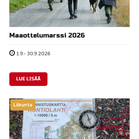
Maaottelumarssi 2026
Tapahtuman ajankohta
1.9.- 30.9.2026
LUE LISÄÄ
Liikunta