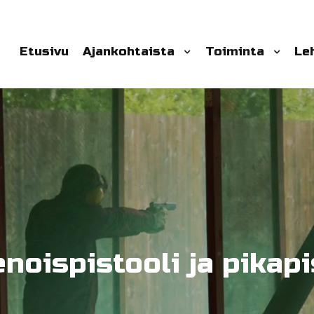
Etusivu
Ajankohtaista
Toiminta
Le
ienoispistooli ja pikap