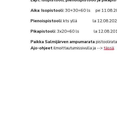
Aika
:
Isopistooli
: 30+30=60 ls pe 11.08.2
Pienoispistooli
: kts yllä la 12.08.202
Pikapistooli
: 3x20=60 ls la 12.08.201
Paikka
Salmijärven ampumarata
pistoolira
Ajo-ohjeet
ilmoittautumissivulla ja -->
tässä
.