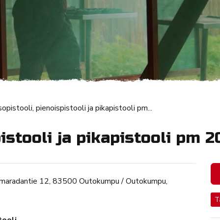
sopistooli, pienoispistooli ja pikapistooli pm...
pistooli ja pikapistooli pm 
maradantie 12, 83500 Outokumpu / Outokumpu,
T
tooli