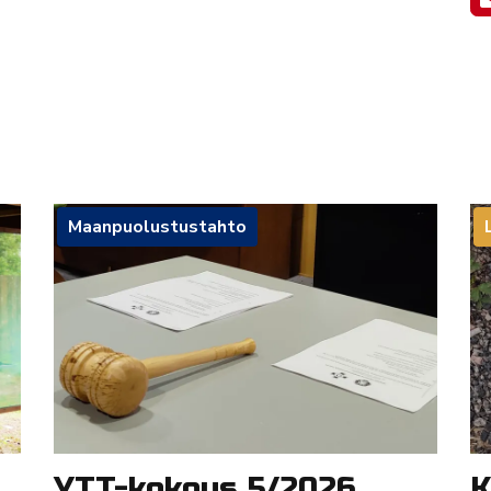
Maanpuolustustahto
YTT-kokous 5/2026
K