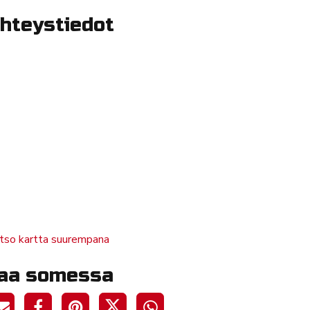
hteystiedot
tso kartta suurempana
aa somessa