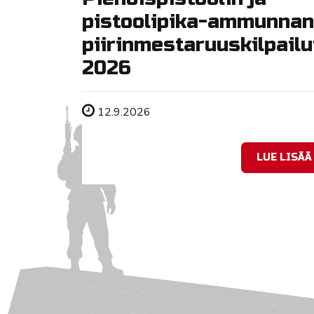
pistoolipika-ammunnan
piirinmestaruuskilpailu
2026
Tapahtuman ajankohta
12.9.2026
LUE LISÄÄ