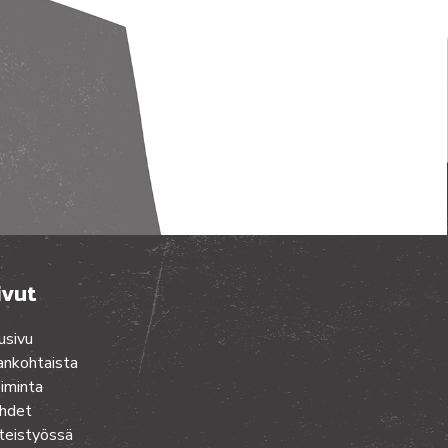
ivut
usivu
ankohtaista
iminta
hdet
teistyössä