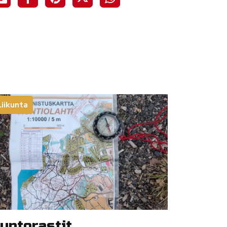
Liikunta
untorastit