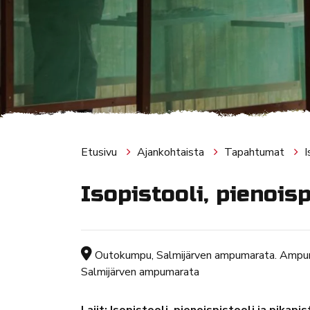
Etusivu
Ajankohtaista
Tapahtumat
I
Isopistooli, pienois
Tapahtuman sijainti
Outokumpu, Salmijärven ampumarata. Ampu
Salmijärven ampumarata
Lajit: Isopistooli, pienoispistooli ja pikapis