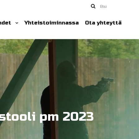
Etsi
hdet
Yhteistoiminnassa
Ota yhteyttä
istooli pm 2023