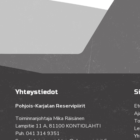
Yhteystiedot
S
Pohjois-Karjalan Reservipiirit
Et
Aj
Toiminnanjohtaja Mika Räisänen
To
Lampitie 11 A, 81100 KONTIOLAHTI
Le
Puh. 041 314 9351
Yh