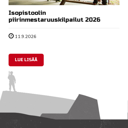
Isopistoolin
piirinmestaruuskilpailut 2026
Tapahtuman ajankohta
11.9.2026
LUE LISÄÄ