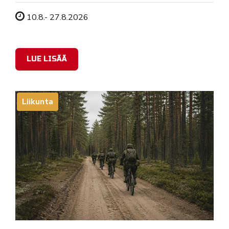
Tapahtuman ajankohta
10.8.- 27.8.2026
LUE LISÄÄ
Liikunta