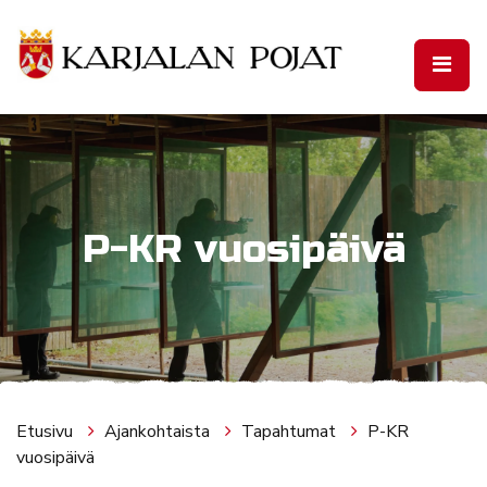
Siirry pääsisältöön
P-KR vuosipäivä
Etusivu
Ajankohtaista
Tapahtumat
P-KR
vuosipäivä