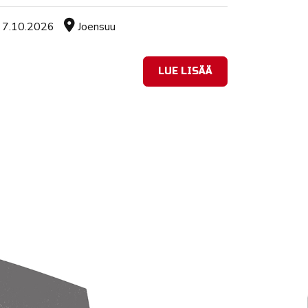
Tapahtuman ajankohta
Sijainti
7.10.2026
Joensuu
LUE LISÄÄ