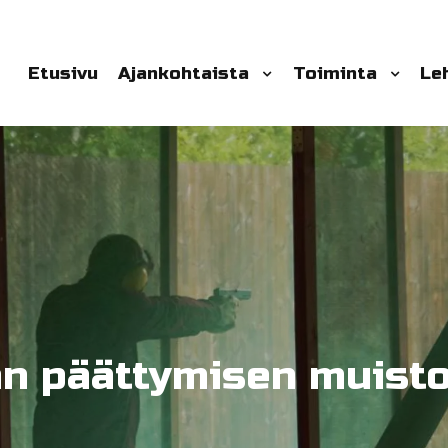
Etusivu
Ajankohtaista
Toiminta
Le
an päättymisen muisto