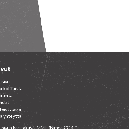
ivut
usivu
ankohtaista
iminta
hdet
teistyössä
a yhteyttä
usivun karttakuva: MML (Nimeä CC 4.0,