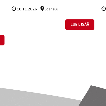
Tapahtuman ajankohta
Sijainti
18.11.2026
Joensuu
LUE LISÄÄ