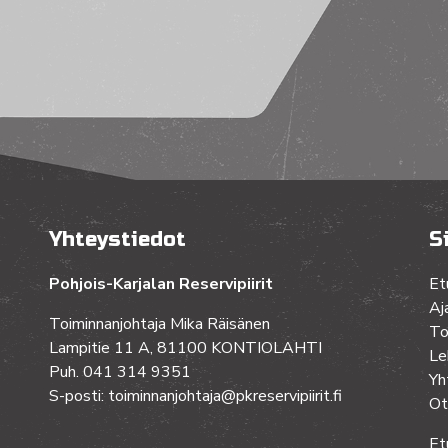
Yhteystiedot
S
Pohjois-Karjalan Reservipiirit
Et
Aj
Toiminnanjohtaja Mika Räisänen
To
Lampitie 11 A, 81100 KONTIOLAHTI
Le
Puh. 041 314 9351
Yh
S-posti: toiminnanjohtaja@pkreservipiirit.fi
Ot
Et