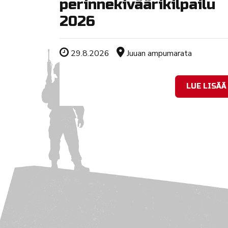
perinnekiväärikilpailu
2026
Tapahtuman ajankohta
Sijainti
29.8.2026
Juuan ampumarata
LUE LISÄÄ