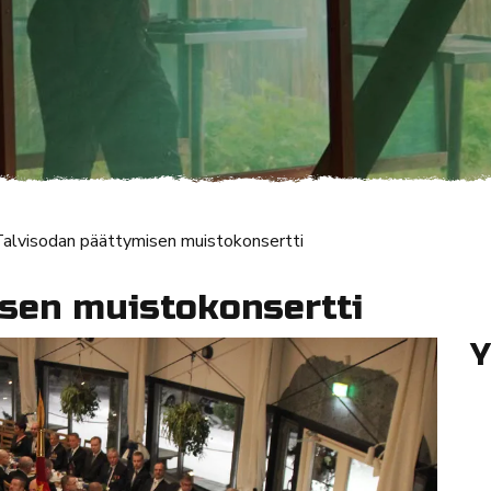
alvisodan päättymisen muistokonsertti
sen muistokonsertti
Y