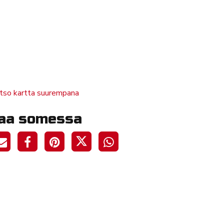
tso kartta suurempana
aa somessa