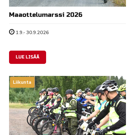
Maaottelumarssi 2026
Tapahtuman ajankohta
1.9.- 30.9.2026
LUE LISÄÄ
Liikunta