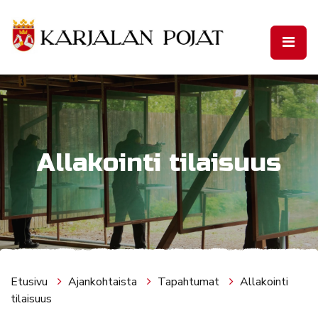
Siirry pääsisältöön
Allakointi tilaisuus
Etusivu
Ajankohtaista
Tapahtumat
Allakointi
tilaisuus