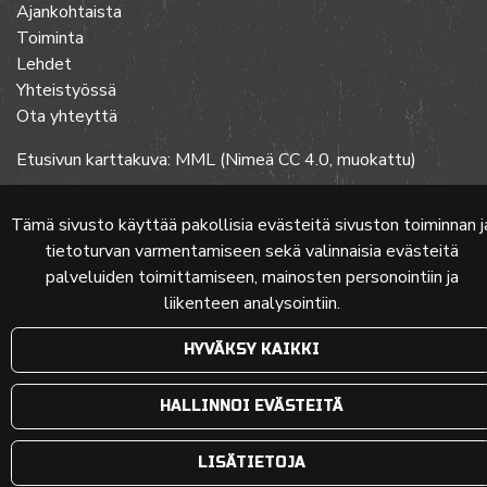
Ajankohtaista
Toiminta
Lehdet
Yhteistyössä
Ota yhteyttä
Etusivun karttakuva: MML (Nimeä CC 4.0, muokattu)
Tämä sivusto käyttää pakollisia evästeitä sivuston toiminnan j
© 2024 PKMT | Verkkosivu
atFlow Oy
tietoturvan varmentamiseen sekä valinnaisia evästeitä
palveluiden toimittamiseen, mainosten personointiin ja
liikenteen analysointiin.
HYVÄKSY KAIKKI
HALLINNOI EVÄSTEITÄ
LISÄTIETOJA