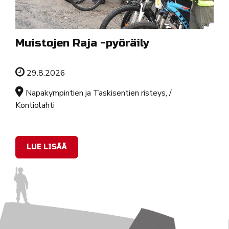
Muistojen Raja -pyöräily
Tapahtuman ajankohta
29.8.2026
Sijainti
Napakympintien ja Taskisentien risteys, /
Kontiolahti
LUE LISÄÄ