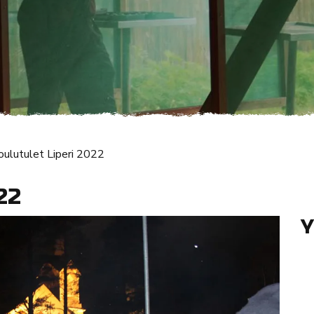
oulutulet Liperi 2022
22
Y