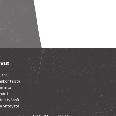
ivut
usivu
ankohtaista
iminta
hdet
teistyössä
a yhteyttä