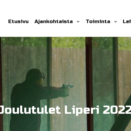
Etusivu
Ajankohtaista
Toiminta
Le
Joulutulet Liperi 202