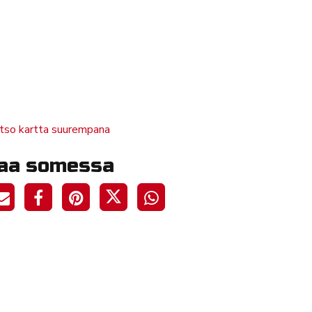
tso kartta suurempana
aa somessa