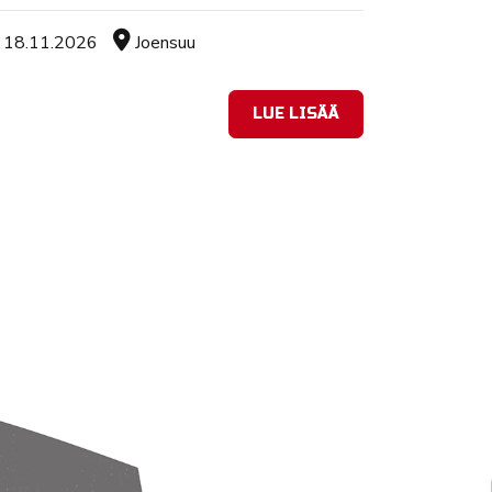
Tapahtuman ajankohta
Sijainti
18.11.2026
Joensuu
LUE LISÄÄ