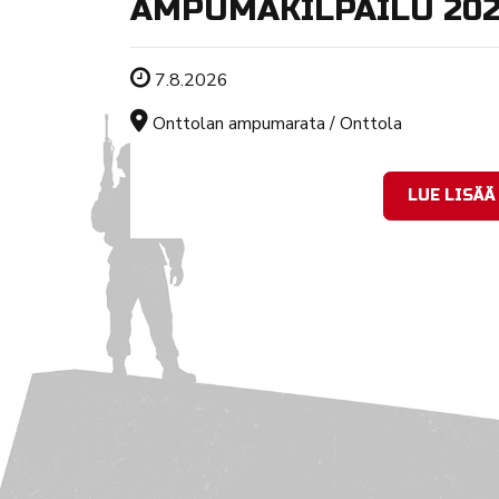
AMPUMAKILPAILU 20
Tapahtuman ajankohta
7.8.2026
Sijainti
Onttolan ampumarata / Onttola
LUE LISÄÄ