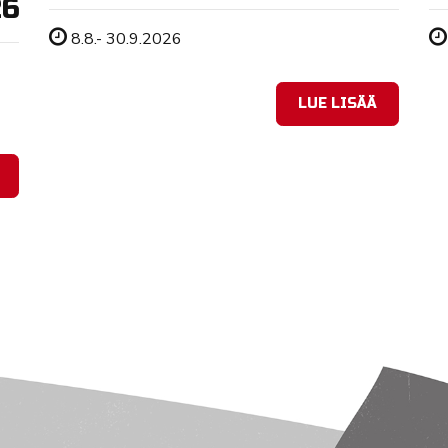
26
Tapahtuman ajankohta
8.8.- 30.9.2026
LUE LISÄÄ