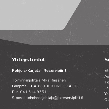
Yhteystiedot
S
Pohjois-Karjalan Reservipiirit
Et
Aj
Toiminnanjohtaja Mika Räisänen
To
Lampitie 11 A, 81100 KONTIOLAHTI
Le
Puh. 041 314 9351
Yh
S-posti: toiminnanjohtaja@pkreservipiirit.fi
Ot