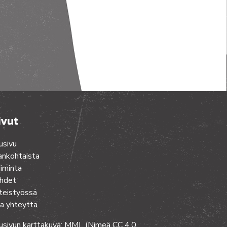
ivut
usivu
ankohtaista
iminta
hdet
teistyössä
a yhteyttä
usivun karttakuva: MML (Nimeä CC 4.0,