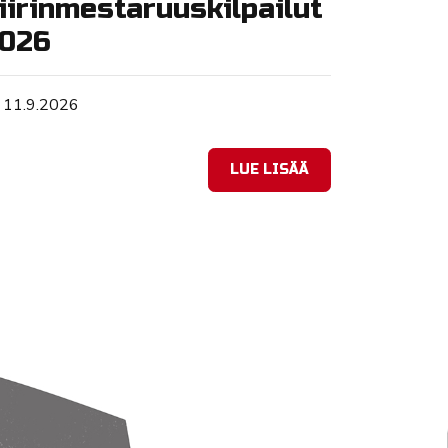
iirinmestaruuskilpailut
026
Tapahtuman ajankohta
11.9.2026
LUE LISÄÄ