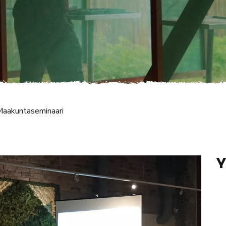
aakuntaseminaari
Y