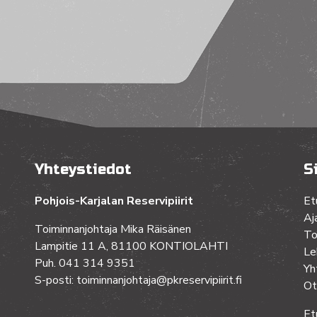
Yhteystiedot
S
Pohjois-Karjalan Reservipiirit
Et
Aj
Toiminnanjohtaja Mika Räisänen
To
Lampitie 11 A, 81100 KONTIOLAHTI
Le
Puh. 041 314 9351
Yh
S-posti: toiminnanjohtaja@pkreservipiirit.fi
Ot
Et