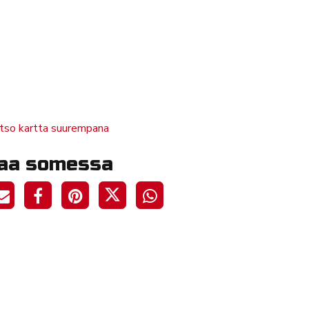
tso kartta suurempana
aa somessa