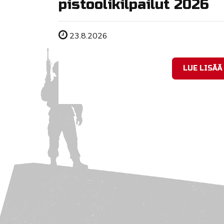
pistoolikilpailut 2026
Tapahtuman ajankohta
23.8.2026
LUE LISÄÄ