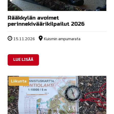
Rääkkylän avoimet
perinnekiväärikilpailut 2026
Tapahtuman ajankohta
Sijainti
15.11.2026
Kuismin ampumarata
LUE LISÄÄ
Liikunta