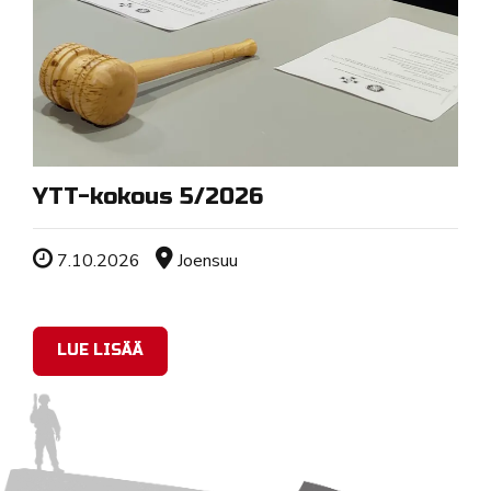
YTT-kokous 5/2026
Tapahtuman ajankohta
Sijainti
7.10.2026
Joensuu
LUE LISÄÄ