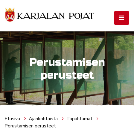
Siirry pääsisältöön
Perustamisen
perusteet
Etusivu
Ajankohtaista
Tapahtumat
Perustamisen perusteet