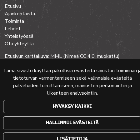
Etusivu
Ajankohtaista
Toiminta
Lehdet
Yhteistyössä
Ota yhteyttä
Etusivun karttakuva: MML (Nimeä CC 4.0, muokattu)
Tämä sivusto käyttää pakollisia evästeitä sivuston toiminnan j
tietoturvan varmentamiseen sekä valinnaisia evästeitä
© 2024 PKMT | Verkkosivu
atFlow Oy
palveluiden toimittamiseen, mainosten personointiin ja
liikenteen analysointiin.
HYVÄKSY KAIKKI
HALLINNOI EVÄSTEITÄ
LISÄTIETOJA