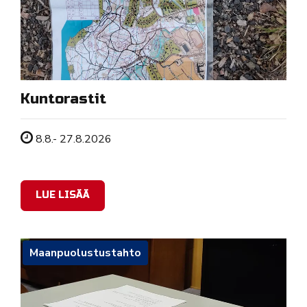
Kuntorastit
Tapahtuman ajankohta
8.8.- 27.8.2026
LUE LISÄÄ
Maanpuolustustahto