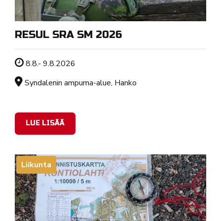
RESUL SRA SM 2026
Tapahtuman ajankohta
8.8.- 9.8.2026
Sijainti
Syndalenin ampuma-alue, Hanko
LUE LISÄÄ
Liikunta