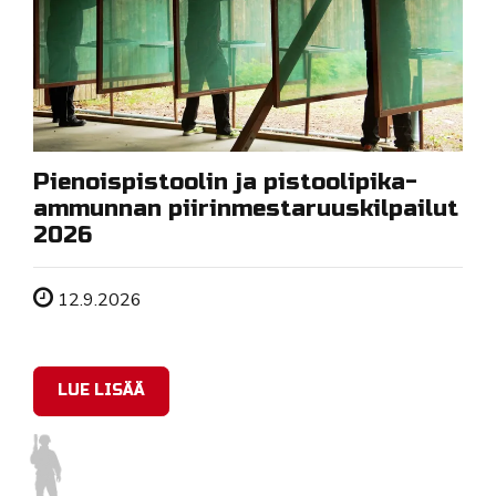
Pienoispistoolin ja pistoolipika-
ammunnan piirinmestaruuskilpailut
2026
Tapahtuman ajankohta
12.9.2026
LUE LISÄÄ