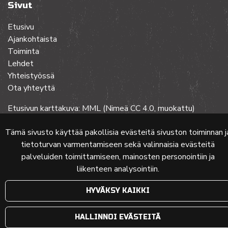
Sivut
Etusivu
Ajankohtaista
Toiminta
Lehdet
Yhteistyössä
Ota yhteyttä
Etusivun karttakuva: MML (Nimeä CC 4.0, muokattu)
Tämä sivusto käyttää pakollisia evästeitä sivuston toiminnan j
tietoturvan varmentamiseen sekä valinnaisia evästeitä
© 2024 PKMT | Verkkosivu
atFlow Oy
palveluiden toimittamiseen, mainosten personointiin ja
liikenteen analysointiin.
HYVÄKSY KAIKKI
HALLINNOI EVÄSTEITÄ