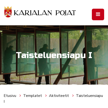
Siirry pääsisältöön
Taisteluensiapu I
Etusivu
Templatet
Aktiviteetit
Taisteluensiapu
I