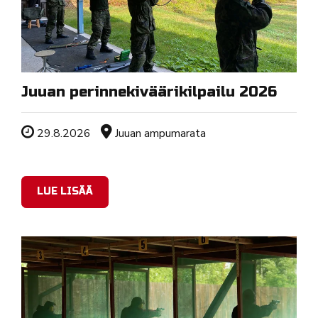
Juuan perinnekiväärikilpailu 2026
Tapahtuman ajankohta
Sijainti
29.8.2026
Juuan ampumarata
LUE LISÄÄ