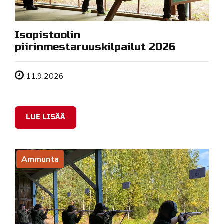
Isopistoolin
piirinmestaruuskilpailut 2026
Tapahtuman ajankohta
11.9.2026
LUE LISÄÄ
Ammunta