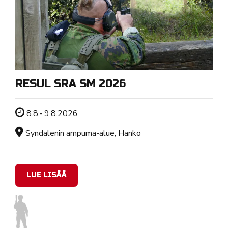
RESUL SRA SM 2026
Tapahtuman ajankohta
8.8.- 9.8.2026
Sijainti
Syndalenin ampuma-alue, Hanko
LUE LISÄÄ