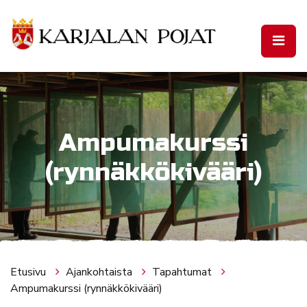
Siirry pääsisältöön
Ampumakurssi
(rynnäkkökivääri)
Etusivu
Ajankohtaista
Tapahtumat
Ampumakurssi (rynnäkkökivääri)