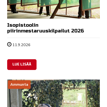
Isopistoolin
piirinmestaruuskilpailut 2026
Tapahtuman ajankohta
11.9.2026
LUE LISÄÄ
Ammunta