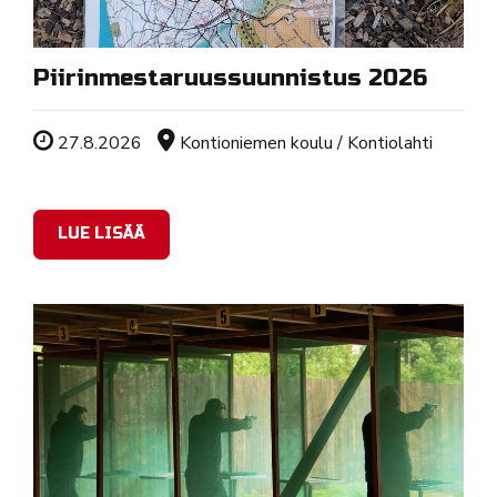
Piirinmestaruussuunnistus 2026
Tapahtuman ajankohta
Sijainti
27.8.2026
Kontioniemen koulu / Kontiolahti
LUE LISÄÄ