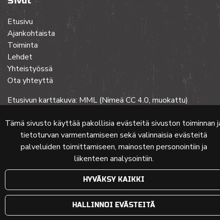
Sivut
Etusivu
Ajankohtaista
Toiminta
Lehdet
Yhteistyössä
Ota yhteyttä
Etusivun karttakuva: MML (Nimeä CC 4.0, muokattu)
Tämä sivusto käyttää pakollisia evästeitä sivuston toiminnan j
tietoturvan varmentamiseen sekä valinnaisia evästeitä
© 2024 PKMT | Verkkosivu
atFlow Oy
palveluiden toimittamiseen, mainosten personointiin ja
liikenteen analysointiin.
HYVÄKSY KAIKKI
HALLINNOI EVÄSTEITÄ