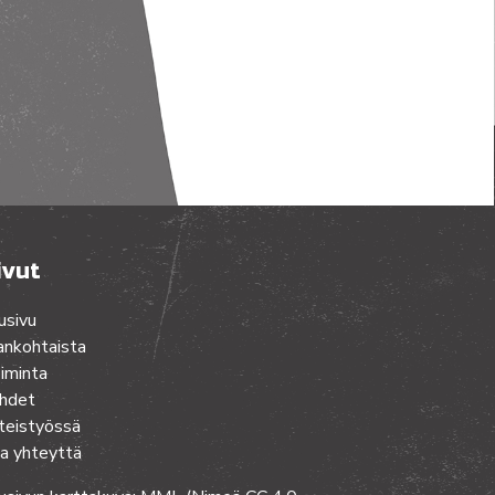
ivut
usivu
ankohtaista
iminta
hdet
teistyössä
a yhteyttä