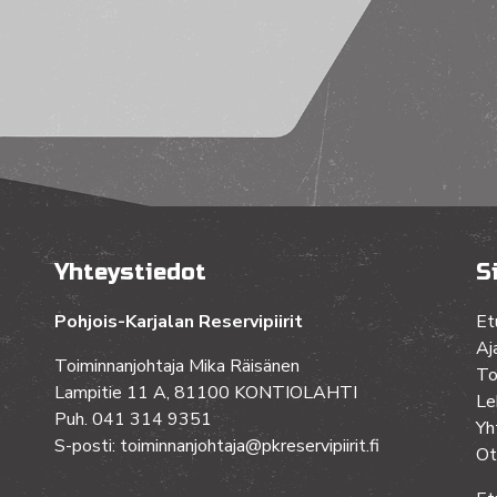
Yhteystiedot
S
Pohjois-Karjalan Reservipiirit
Et
Aj
Toiminnanjohtaja Mika Räisänen
To
Lampitie 11 A, 81100 KONTIOLAHTI
Le
Puh. 041 314 9351
Yh
S-posti: toiminnanjohtaja@pkreservipiirit.fi
Ot