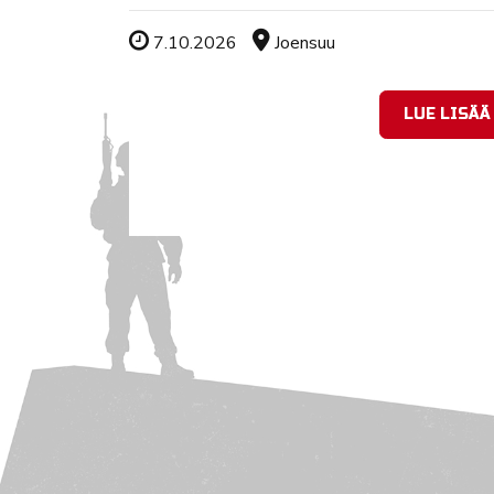
Tapahtuman ajankohta
Sijainti
7.10.2026
Joensuu
LUE LISÄÄ