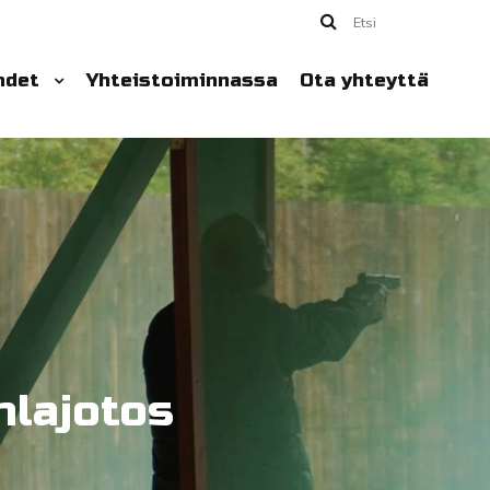
Etsi
hdet
Yhteistoiminnassa
Ota yhteyttä
hlajotos