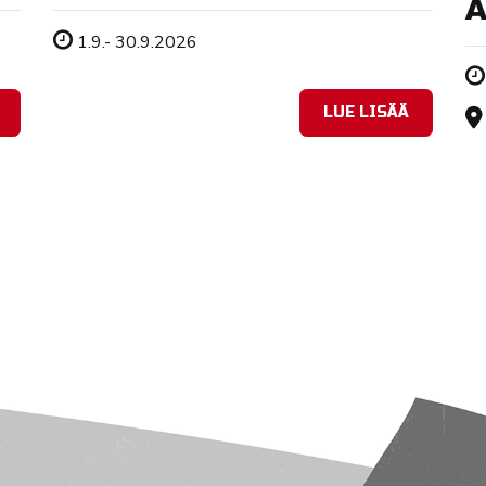
A
Tapahtuman ajankohta
1.9.- 30.9.2026
LUE LISÄÄ