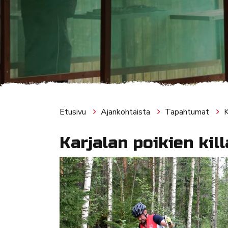
Etusivu
Ajankohtaista
Tapahtumat
K
Karjalan poikien kil