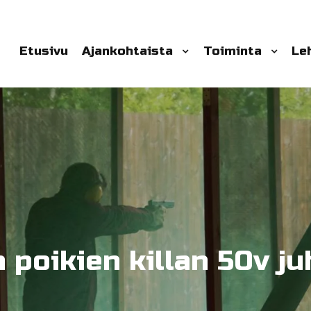
Etusivu
Ajankohtaista
Toiminta
Le
n poikien killan 50v ju