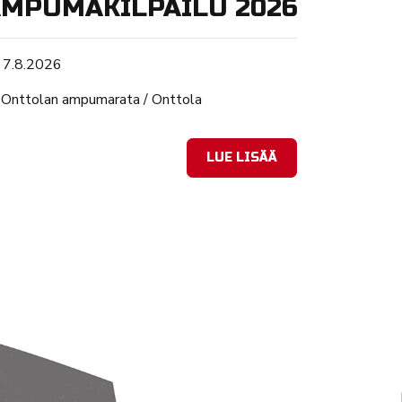
MPUMAKILPAILU 2026
Tapahtuman ajankohta
7.8.2026
Sijainti
Onttolan ampumarata / Onttola
LUE LISÄÄ