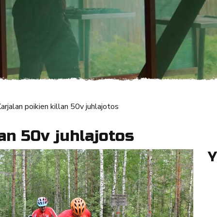
arjalan poikien killan 50v juhlajotos
lan 50v juhlajotos
Y