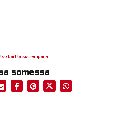
tso kartta suurempana
aa somessa