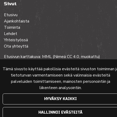
Sivut
Etusivu
Ajankohtaista
Toiminta
Lehdet
Yhteistyössä
Ota yhteyttä
Etusivun karttakuva: MML (Nimeä CC 4.0, muokattu)
Tämä sivusto käyttää pakollisia evästeitä sivuston toiminnan j
tietoturvan varmentamiseen sekä valinnaisia evästeitä
© 2024 PKMT | Verkkosivu
atFlow Oy
palveluiden toimittamiseen, mainosten personointiin ja
liikenteen analysointiin.
HYVÄKSY KAIKKI
HALLINNOI EVÄSTEITÄ