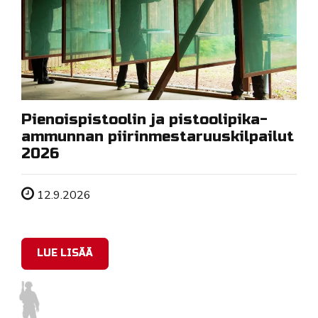
Pienoispistoolin ja pistoolipika-
ammunnan piirinmestaruuskilpailut
2026
Tapahtuman ajankohta
12.9.2026
LUE LISÄÄ