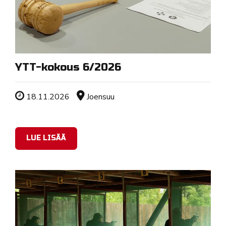
YTT-kokous 6/2026
Tapahtuman ajankohta
Sijainti
18.11.2026
Joensuu
LUE LISÄÄ