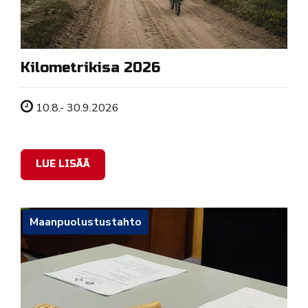
Kilometrikisa 2026
Tapahtuman ajankohta
10.8.- 30.9.2026
LUE LISÄÄ
Maanpuolustustahto