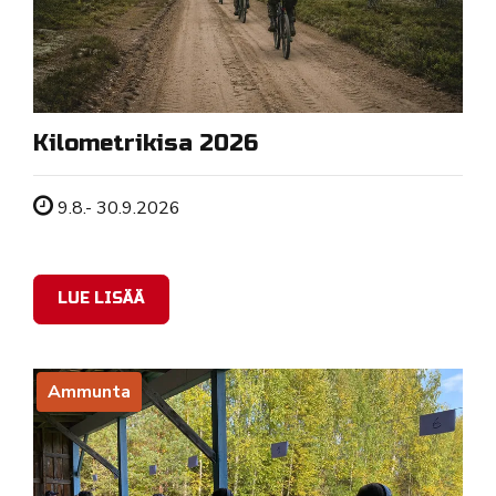
Kilometrikisa 2026
Tapahtuman ajankohta
9.8.- 30.9.2026
LUE LISÄÄ
Ammunta