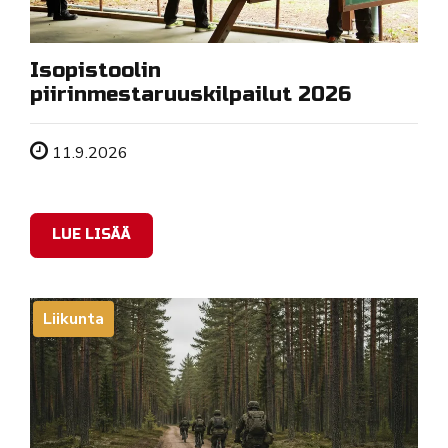
Isopistoolin
piirinmestaruuskilpailut 2026
Tapahtuman ajankohta
11.9.2026
LUE LISÄÄ
Liikunta