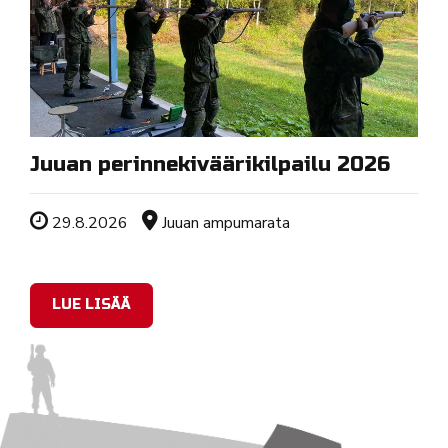
Juuan perinnekiväärikilpailu 2026
Tapahtuman ajankohta
Sijainti
29.8.2026
Juuan ampumarata
LUE LISÄÄ