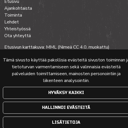
Etusivu
Ajankohtaista
Toiminta
Lehdet
Yhteistyössä
Ota yhteyttä
Etusivun karttakuva: MML (Nimeä CC 4.0, muokattu)
Tämä sivusto käyttää pakollisia evästeitä sivuston toiminnan j
tietoturvan varmentamiseen sekä valinnaisia evästeitä
© 2024 PKMT | Verkkosivu
atFlow Oy
palveluiden toimittamiseen, mainosten personointiin ja
liikenteen analysointiin.
HYVÄKSY KAIKKI
HALLINNOI EVÄSTEITÄ
LISÄTIETOJA