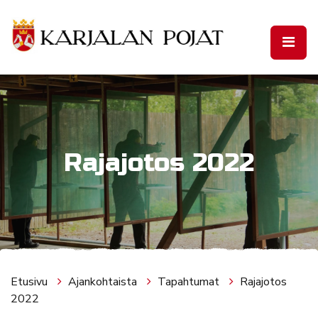
Siirry pääsisältöön
Rajajotos 2022
Etusivu
Ajankohtaista
Tapahtumat
Rajajotos
2022